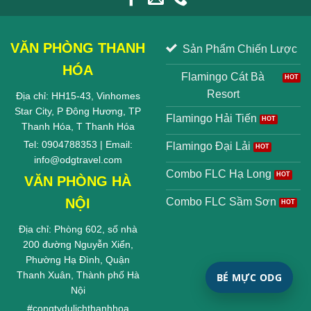
VĂN PHÒNG THANH
Sản Phẩm Chiến Lược
HÓA
Flamingo Cát Bà
Resort
Địa chỉ: HH15-43, Vinhomes
Star City, P Đông Hương, TP
Flamingo Hải Tiến
Thanh Hóa, T Thanh Hóa
Tel: 0904788353 | Email:
Flamingo Đại Lải
info@odgtravel.com
Combo FLC Hạ Long
VĂN PHÒNG HÀ
NỘI
Combo FLC Sầm Sơn
Địa chỉ: Phòng 602, số nhà
200 đường Nguyễn Xiển,
Phường Hạ Đình, Quận
Thanh Xuân, Thành phố Hà
BÉ MỰC ODG
Nội
#
congtydulichthanhhoa