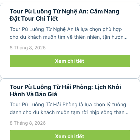
Tour Pù Luông Từ Nghệ An: Cẩm Nang
Đặt Tour Chi Tiết
Tour Pù Luông Từ Nghệ An là lựa chọn phù hợp
cho du khách muốn tìm về thiên nhiên, tận hưởng
không khí trong lành và khám phá vẻ đẹp bình yên
8 Tháng 8, 2026
của vùng núi Thanh Hóa. Với những bản làng mộc
mạc, ruộng bậc...
Xem chi tiết
Tour Pù Luông Từ Hải Phòng: Lịch Khởi
Hành Và Báo Giá
Tour Pù Luông Từ Hải Phòng là lựa chọn lý tưởng
dành cho du khách muốn tạm rời nhịp sống thành
phố để tìm về không gian núi rừng trong lành,
8 Tháng 8, 2026
những bản làng bình yên và cảnh quan ruộng bậc
thang đặc trưng. Từ...
Xem chi tiết