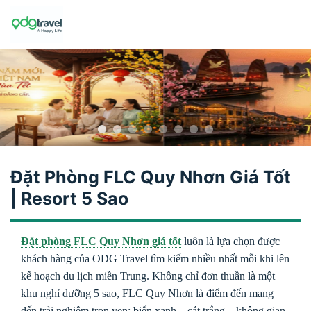
Skip
to
content
Đặt Phòng FLC Quy Nhơn Giá Tốt
| Resort 5 Sao
Đặt phòng FLC Quy Nhơn giá tốt
luôn là lựa chọn được
khách hàng của ODG Travel tìm kiếm nhiều nhất mỗi khi lên
kế hoạch du lịch miền Trung. Không chỉ đơn thuần là một
khu nghỉ dưỡng 5 sao, FLC Quy Nhơn là điểm đến mang
đến trải nghiệm trọn vẹn: biển xanh – cát trắng – không gian