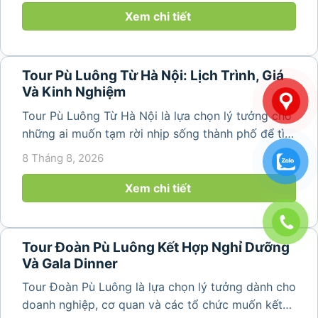
ngày. Không cần di chuyển...
Xem chi tiết
Tour Pù Luông Từ Hà Nội: Lịch Trình, Giá
Và Kinh Nghiệm
Tour Pù Luông Từ Hà Nội là lựa chọn lý tưởng cho
những ai muốn tạm rời nhịp sống thành phố để tìm
về không gian núi rừng xanh mát, những bản làng
8 Tháng 8, 2026
yên bình và ruộng bậc thang đặc trưng của Pù
Luông. Với...
Xem chi tiết
Tour Đoàn Pù Luông Kết Hợp Nghỉ Dưỡng
Và Gala Dinner
Tour Đoàn Pù Luông là lựa chọn lý tưởng dành cho
doanh nghiệp, cơ quan và các tổ chức muốn kết