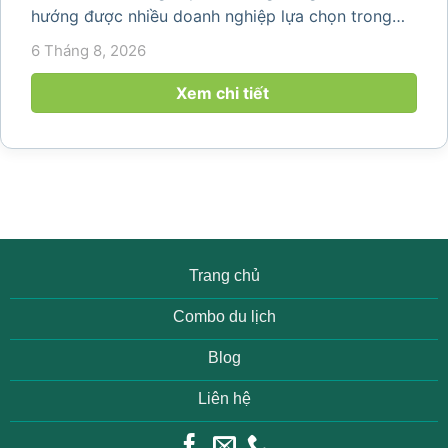
hướng được nhiều doanh nghiệp lựa chọn trong
năm 2026 khi nhu cầu kết hợp nghỉ dưỡng, hội
6 Tháng 8, 2026
họp và gắn kết đội ngũ ngày càng tăng. Không chỉ
mang đến khoảng thời gian thư giãn...
Xem chi tiết
Trang chủ
Combo du lịch
Blog
Liên hệ