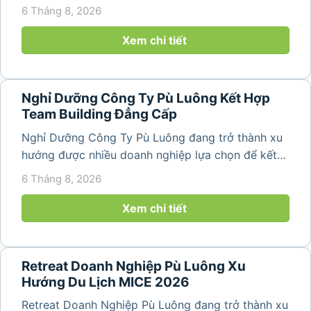
hợp nghỉ dưỡng, tham quan và tổ chức các hoạt
6 Tháng 8, 2026
động gắn kết tập thể. Với cảnh quan thiên nhiên
nguyên sơ, không khí...
Xem chi tiết
Nghỉ Dưỡng Công Ty Pù Luông Kết Hợp
Team Building Đẳng Cấp
Nghỉ Dưỡng Công Ty Pù Luông đang trở thành xu
hướng được nhiều doanh nghiệp lựa chọn để kết
hợp giữa nghỉ ngơi, tái tạo năng lượng và xây
6 Tháng 8, 2026
dựng tinh thần đồng đội. Thay vì những chuyến du
lịch đơn thuần, nhiều công ty...
Xem chi tiết
Retreat Doanh Nghiệp Pù Luông Xu
Hướng Du Lịch MICE 2026
Retreat Doanh Nghiệp Pù Luông đang trở thành xu