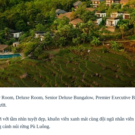
r Room, Deluxe Room, Senior Deluxe Bungalow, Premier Executive Bun
ười.
i với tầm nhìn tuyệt đẹp, khuôn viên xanh mát cùng đội ngũ nhân viên t
g cảnh núi rừng Pù Luông.