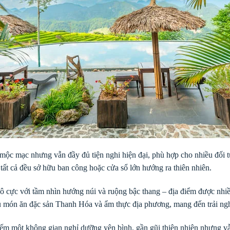
h mộc mạc nhưng vẫn đầy đủ tiện nghi hiện đại, phù hợp cho nhiều đối
 tất cả đều sở hữu ban công hoặc cửa sổ lớn hướng ra thiên nhiên.
ô cực với tầm nhìn hướng núi và ruộng bậc thang – địa điểm được nhiề
u món ăn đặc sản Thanh Hóa và ẩm thực địa phương, mang đến trải ngh
ếm một không gian nghỉ dưỡng yên bình, gần gũi thiên nhiên nhưng vẫ