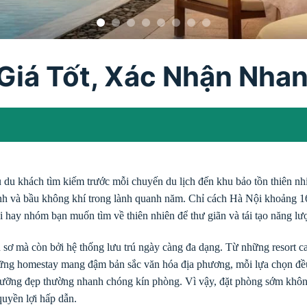
Giá Tốt, Xác Nhận Nha
u du khách tìm kiếm trước mỗi chuyến du lịch đến khu bảo tồn thiên 
nh và bầu không khí trong lành quanh năm. Chỉ cách Hà Nội khoảng 1
ôi hay nhóm bạn muốn tìm về thiên nhiên để thư giãn và tái tạo năng lư
sơ mà còn bởi hệ thống lưu trú ngày càng đa dạng. Từ những resort c
hững homestay mang đậm bản sắc văn hóa địa phương, mỗi lựa chọn đề
 dưỡng đẹp thường nhanh chóng kín phòng. Vì vậy, đặt phòng sớm khôn
uyền lợi hấp dẫn.