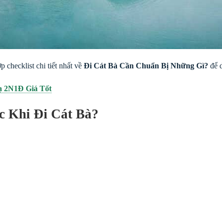
 checklist chi tiết nhất về
Đi Cát Bà Cần Chuẩn Bị Những Gì?
để d
ạ 2N1Đ Giá Tốt
c Khi Đi Cát Bà?