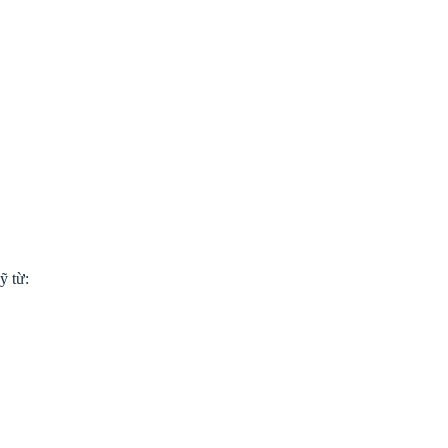
ỹ từ: