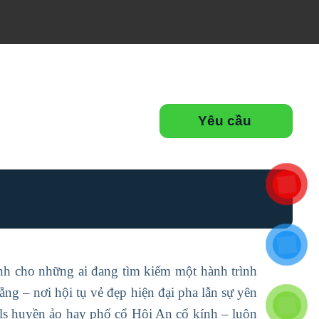
Yêu cầu
ành cho những ai đang tìm kiếm một hành trình
g – nơi hội tụ vẻ đẹp hiện đại pha lẫn sự yên
lls huyền ảo hay phố cổ Hội An cổ kính – luôn