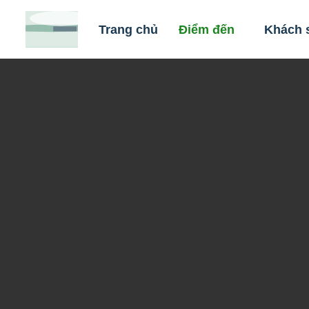
Skip
to
Trang chủ
Điểm đến
Khách 
content