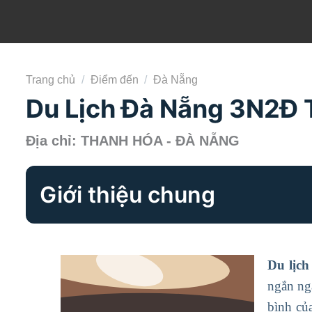
Trang chủ
/
Điểm đến
/
Đà Nẵng
Du Lịch Đà Nẵng 3N2Đ T
Địa chỉ: THANH HÓA - ĐÀ NẴNG
Giới thiệu chung
Du lịc
ngắn ng
bình củ