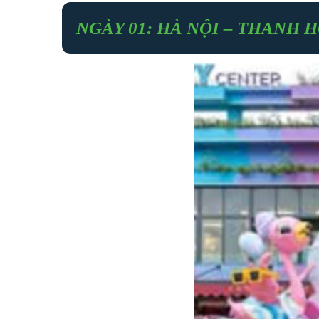
NGÀY 01: HÀ NỘI – THANH H