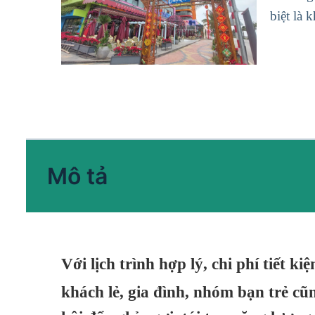
biệt là 
Mô tả
Với lịch trình hợp lý, chi phí tiết 
khách lẻ, gia đình, nhóm bạn trẻ c