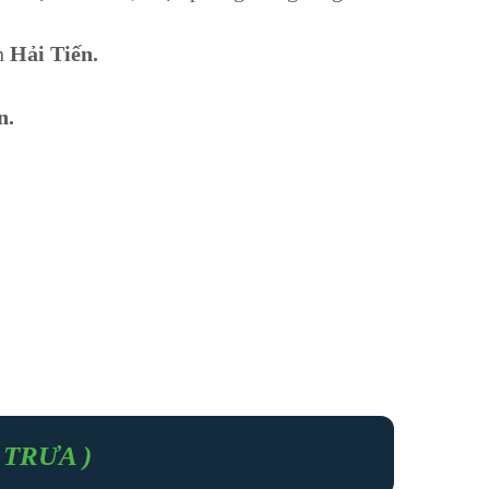
ển
Hải Tiến.
n.
 TRƯA )