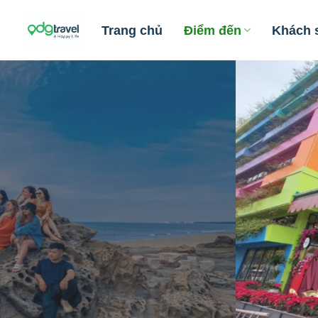
Skip
to
Trang chủ
Điểm đến
Khách 
content