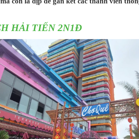
g mà còn là dịp để gắn kết các thành viên th
H HẢI TIẾN 2N1Đ