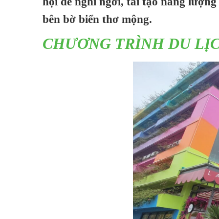
hội để nghỉ ngơi, tái tạo năng lượn
bên bờ biển thơ mộng.
CHƯƠNG TRÌNH DU LỊC