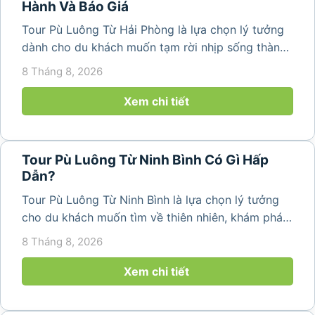
Hành Và Báo Giá
Tour Pù Luông Từ Hải Phòng là lựa chọn lý tưởng
dành cho du khách muốn tạm rời nhịp sống thành
phố để tìm về không gian núi rừng trong lành,
8 Tháng 8, 2026
những bản làng bình yên và cảnh quan ruộng bậc
thang đặc trưng. Từ...
Xem chi tiết
Tour Pù Luông Từ Ninh Bình Có Gì Hấp
Dẫn?
Tour Pù Luông Từ Ninh Bình là lựa chọn lý tưởng
cho du khách muốn tìm về thiên nhiên, khám phá
bản làng và tận hưởng không gian nghỉ dưỡng yên
8 Tháng 8, 2026
bình. Với lịch trình 2N1Đ hoặc 3N2Đ, hành trình có
thể kết hợp tham...
Xem chi tiết