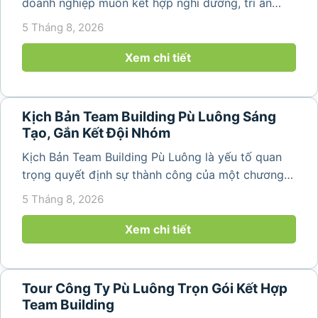
doanh nghiệp muốn kết hợp nghỉ dưỡng, tri ân
nhân viên và xây dựng tinh thần đồng đội trong
5 Tháng 8, 2026
không gian thiên nhiên yên bình. Với khung cảnh
núi rừng hùng vĩ, không khí...
Xem chi tiết
Kịch Bản Team Building Pù Luông Sáng
Tạo, Gắn Kết Đội Nhóm
Kịch Bản Team Building Pù Luông là yếu tố quan
trọng quyết định sự thành công của một chương
trình du lịch doanh nghiệp. Một kịch bản được xây
5 Tháng 8, 2026
dựng bài bản không chỉ mang đến những phút
giây vui vẻ, sôi động mà còn...
Xem chi tiết
Tour Công Ty Pù Luông Trọn Gói Kết Hợp
Team Building