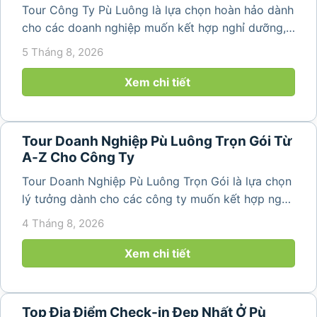
Tour Công Ty Pù Luông là lựa chọn hoàn hảo dành
cho các doanh nghiệp muốn kết hợp nghỉ dưỡng,
team building và gắn kết tập thể trong không gian
5 Tháng 8, 2026
thiên nhiên trong lành. Chỉ cách Hà Nội và Thanh
Hóa vài giờ di chuyển,...
Xem chi tiết
Tour Doanh Nghiệp Pù Luông Trọn Gói Từ
A-Z Cho Công Ty
Tour Doanh Nghiệp Pù Luông Trọn Gói là lựa chọn
lý tưởng dành cho các công ty muốn kết hợp nghỉ
dưỡng, gắn kết đội ngũ và tái tạo năng lượng sau
4 Tháng 8, 2026
những ngày làm việc căng thẳng. Với cảnh quan
thiên nhiên trong lành,...
Xem chi tiết
Top Địa Điểm Check-in Đẹp Nhất Ở Pù