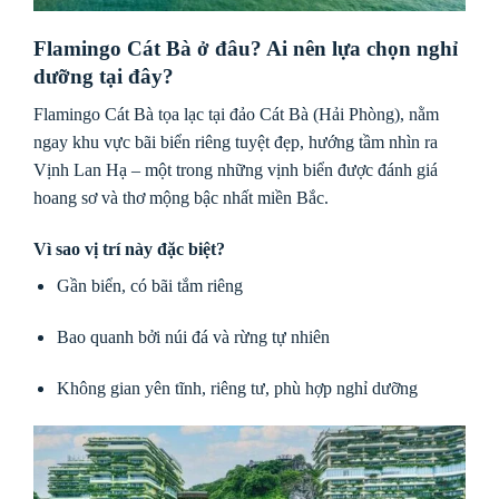
Flamingo Cát Bà ở đâu? Ai nên lựa chọn nghỉ
dưỡng tại đây?
Flamingo Cát Bà tọa lạc tại đảo Cát Bà (Hải Phòng), nằm
ngay khu vực bãi biển riêng tuyệt đẹp, hướng tầm nhìn ra
Vịnh Lan Hạ – một trong những vịnh biển được đánh giá
hoang sơ và thơ mộng bậc nhất miền Bắc.
Vì sao vị trí này đặc biệt?
Gần biển, có bãi tắm riêng
Bao quanh bởi núi đá và rừng tự nhiên
Không gian yên tĩnh, riêng tư, phù hợp nghỉ dưỡng