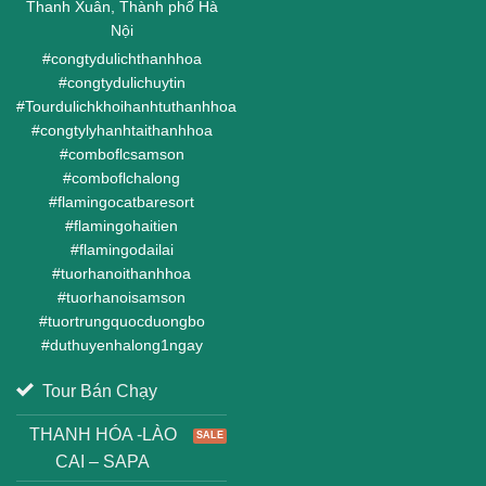
Thanh Xuân, Thành phố Hà
Nội
#
congtydulichthanhhoa
#
congtydulichuytin
#
Tourdulichkhoihanhtuthanhhoa
#
congtylyhanhtaithanhhoa
#
comboflcsamson
#
comboflchalong
#
flamingocatbaresort
#
flamingohaitien
#
flamingodailai
#
tuorhanoithanhhoa
#
tuorhanoisamson
#
tuortrungquocduongbo
#
duthuyenhalong1ngay
Tour Bán Chạy
THANH HÓA -LÀO
CAI – SAPA