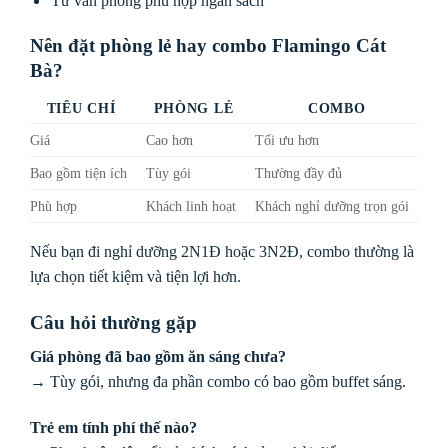
Tư vấn phòng phù hợp ngân sách
Nên đặt phòng lẻ hay combo Flamingo Cát
Bà?
TIÊU CHÍ
PHÒNG LẺ
COMBO
Giá
Cao hơn
Tối ưu hơn
Bao gồm tiện ích
Tùy gói
Thường đầy đủ
Phù hợp
Khách linh hoạt
Khách nghỉ dưỡng trọn gói
Nếu bạn đi nghỉ dưỡng 2N1Đ hoặc 3N2Đ, combo thường là
lựa chọn tiết kiệm và tiện lợi hơn.
Câu hỏi thường gặp
Giá phòng đã bao gồm ăn sáng chưa?
→ Tùy gói, nhưng đa phần combo có bao gồm buffet sáng.
Trẻ em tính phí thế nào?