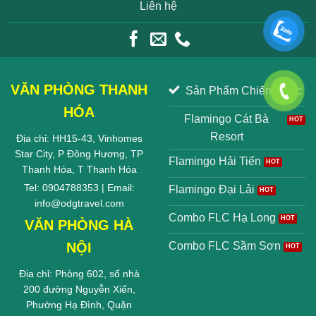
Liên hệ
VĂN PHÒNG THANH
Sản Phẩm Chiến Lược
HÓA
Flamingo Cát Bà
Resort
Địa chỉ: HH15-43, Vinhomes
Star City, P Đông Hương, TP
Flamingo Hải Tiến
Thanh Hóa, T Thanh Hóa
Tel: 0904788353 | Email:
Flamingo Đại Lải
info@odgtravel.com
Combo FLC Hạ Long
VĂN PHÒNG HÀ
NỘI
Combo FLC Sầm Sơn
Địa chỉ: Phòng 602, số nhà
200 đường Nguyễn Xiển,
Phường Hạ Đình, Quận