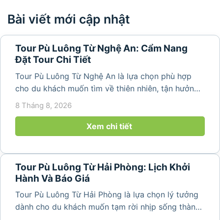
Bài viết mới cập nhật
Tour Pù Luông Từ Nghệ An: Cẩm Nang
Đặt Tour Chi Tiết
Tour Pù Luông Từ Nghệ An là lựa chọn phù hợp
cho du khách muốn tìm về thiên nhiên, tận hưởng
không khí trong lành và khám phá vẻ đẹp bình yên
8 Tháng 8, 2026
của vùng núi Thanh Hóa. Với những bản làng mộc
mạc, ruộng bậc...
Xem chi tiết
Tour Pù Luông Từ Hải Phòng: Lịch Khởi
Hành Và Báo Giá
Tour Pù Luông Từ Hải Phòng là lựa chọn lý tưởng
dành cho du khách muốn tạm rời nhịp sống thành
phố để tìm về không gian núi rừng trong lành,