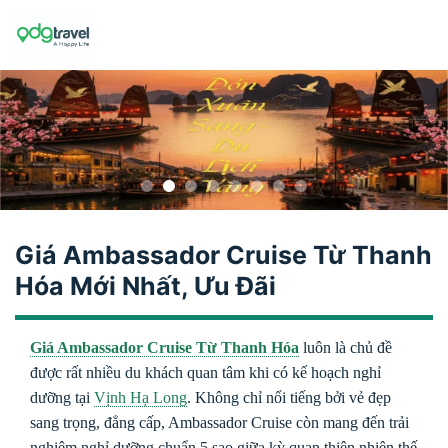
Skip
to
content
Giá Ambassador Cruise Từ Thanh
Hóa Mới Nhất, Ưu Đãi
Giá Ambassador Cruise Từ Thanh Hóa
luôn là chủ đề
được rất nhiều du khách quan tâm khi có kế hoạch nghỉ
dưỡng tại
Vịnh Hạ Long
. Không chỉ nổi tiếng bởi vẻ đẹp
sang trọng, đẳng cấp,
Ambassador Cruise
còn mang đến trải
nghiệm nghỉ dưỡng chuẩn 5 sao giữa kỳ quan thiên nhiên thế