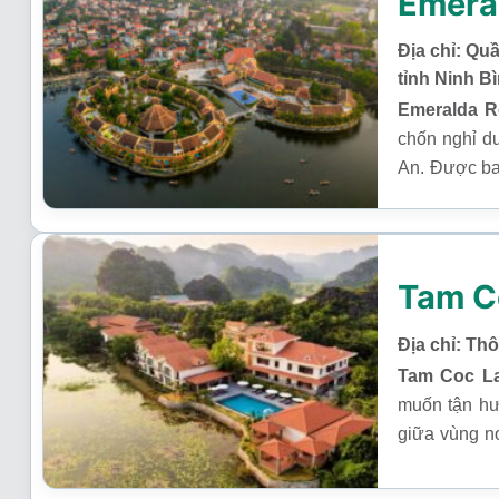
Emera
Địa chỉ: Qu
tỉnh Ninh B
Emeralda R
chốn nghỉ d
An. Được ba
động kỳ bí, 
bình và phon
Tam C
Địa chỉ: Th
Tam Coc La
muốn tận hư
giữa vùng n
kiến trúc ma