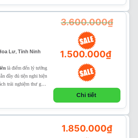
1.400.000₫.
3.600.000
₫
Giá
1.500.000
₫
 Hoa Lư, Tỉnh Ninh
gốc
là:
3.600.000₫.
iên
là điểm đến lý tưởng
ẫn đầy đủ tiện nghi hiện
Giá
ch trải nghiệm thư giãn
hiện
tại
Chi tiết
là:
1.500.000₫.
1.850.000
₫