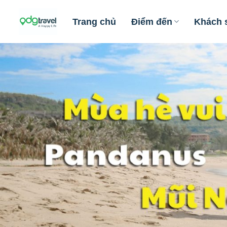
Skip
to
Trang chủ
Điểm đến
Khách 
content