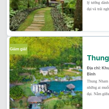
lý tưởng dành
đại và trải n
đến không gia
xanh mát và n
Giảm giá!
Thung
Địa chỉ: Kh
Bình
Thung Nham R
những ai muốn
đại. Nằm giữa
cảnh quan núi