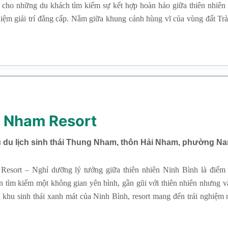
 cho những du khách tìm kiếm sự kết hợp hoàn hảo giữa thiên nhiên y
ghiệm giải trí đẳng cấp. Nằm giữa khung cảnh hùng vĩ của vùng đất Tr
n nghỉ dưỡng thư thái, nơi bạn có thể tận hưởng bầu không khí trong 
hững ngọn núi trập trùng quanh khuôn viên.
 Nham Resort
u du lịch sinh thái Thung Nham, thôn Hải Nham, phường Na
esort – Nghỉ dưỡng lý tưởng giữa thiên nhiên Ninh Bình là điểm 
 tìm kiếm một không gian yên bình, gần gũi với thiên nhiên nhưng vẫ
 khu sinh thái xanh mát của Ninh Bình, resort mang đến trải nghiệm 
 non hùng vĩ, những hồ nước trong xanh và rừng cây xanh ngút ngàn.