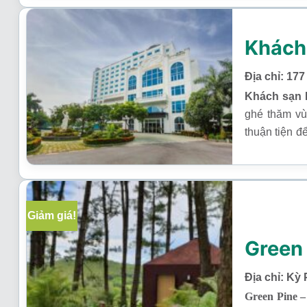
Khách
Địa chỉ: 17
Khách sạn 
ghé thăm vù
thuận tiện đ
Bái Đính hay
Giảm giá!
Green 
Địa chỉ: Kỳ
Green Pine –