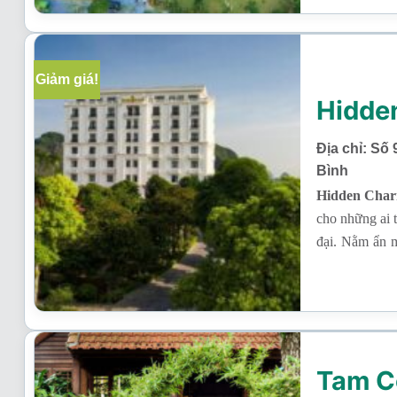
Giảm giá!
Hidde
Địa chỉ: Số
Bình
Hidden Charm
cho những ai 
đại. Nằm ẩn m
tuyệt đối, trá
Tam C