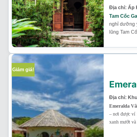
Địa chỉ: Ấp
Tam Cốc Ga
nghỉ dưỡng y
lũng Tam Cố
hòa giữa kiế
Giảm giá!
Emera
Địa chỉ: Kh
Emeralda Vâ
– nơi được ví
xanh mướt và 
nơi bạn có thể