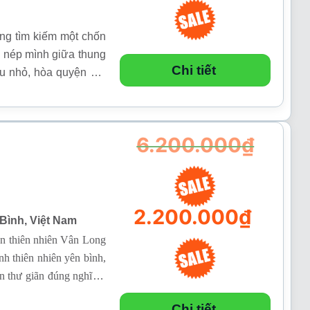
ng tìm kiếm một chốn
m nép mình giữa thung
Chi tiết
u nhỏ, hòa quyện hài
 cao cấp.
6.200.000
₫
Giá
2.200.000
₫
Bình, Việt Nam
gốc
là:
ồn thiên nhiên Vân Long
6.200.000₫.
h thiên nhiên yên bình,
 thư giãn đúng nghĩa –
Giá
ăng lượng sau những ngày
hiện
tại
Chi tiết