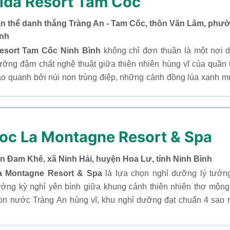
lda Resort Tam Cốc
ần thể danh thắng Tràng An - Tam Cốc, thôn Văn Lâm, ph
ình
esort Tam Cốc Ninh Bình
không chỉ đơn thuần là một nơi 
ưỡng đậm chất nghệ thuật giữa thiên nhiên hùng vĩ của quần 
o quanh bởi núi non trùng điệp, những cánh đồng lúa xanh m
khu resort mang đến trải nghiệm nghỉ dưỡng tinh tế, giao hòa 
g cách kiến trúc Việt cổ sang trọng.
oc La Montagne Resort & Spa
ôn Đam Khê, xã Ninh Hải, huyện Hoa Lư, tỉnh Ninh Bình
 Montagne Resort & Spa
là lựa chọn nghỉ dưỡng lý tưởn
ởng kỳ nghỉ yên bình giữa khung cảnh thiên nhiên thơ mộn
on nước Tràng An hùng vĩ, khu nghỉ dưỡng đạt chuẩn 4 sao 
ng đậm phong cách làng quê Bắc Bộ kết hợp hài hòa với nét hiện