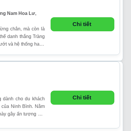
ường Nam Hoa Lư,
Chi tiết
dừng chân, mà còn là
thể danh thắng Tràng
ướt và hệ thống hang
giữa không gian thanh
Chi tiết
g dành cho du khách
g của Ninh Bình. Nằm
này gây ấn tượng với
 đại tinh tế.