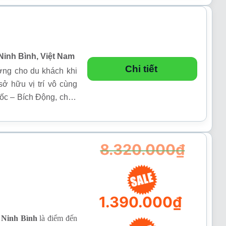
Ninh Bình, Việt Nam
Chi tiết
ởng cho du khách khi
ở hữu vị trí vô cùng
Cốc – Bích Động, chùa
8.320.000
₫
Giá
1.390.000
₫
gốc
là:
 Ninh Bình
là điểm đến
8.320.000₫.