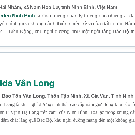
 Hải Nhâm, xã Nam Hoa Lư, tỉnh Ninh Bình, Việt Nam.
rden Ninh Bình
là điểm dừng chân lý tưởng cho những ai đa
ên bình giữa khung cảnh thiên nhiên kỳ vĩ của đất cố đô. Nằ
c – Bích Động, khu nghỉ dưỡng như một ngôi làng Bắc Bộ th
n trúc truyền thống, không gian xanh mát và dịch vụ nghỉ dưỡng
lda Vân Long
u Bảo Tồn Vân Long, Thôn Tập Ninh, Xã Gia Vân, Tỉnh Ninh 
n Long
là khu nghỉ dưỡng sinh thái cao cấp nằm giữa lòng khu bảo t
 như “Vịnh Hạ Long trên cạn” của Ninh Bình. Tọa lạc trong khung cản
đậm chất làng quê Bắc Bộ, khu nghỉ dưỡng mang đến một không gian
 rời xa khói bụi đô thị, hòa mình vào nhịp sống chậm rãi và tái tạo n