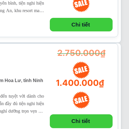
ên bình, tiện nghi hiện
àng An, khu resort mang
Giá
lành, ngắm nhìn hồ nước
hiện
tại
Chi tiết
là:
1.390.000₫.
2.750.000
₫
Giá
1.400.000
₫
m Hoa Lư, tỉnh Ninh
gốc
là:
2.750.000₫.
đến tuyệt vời dành cho
n đầy đủ tiện nghi hiện
Giá
nghỉ dưỡng trọn vẹn với
hiện
tại
Chi tiết
là: