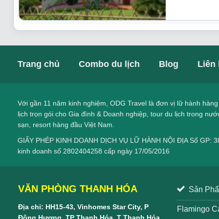
bận rộn.
Trang chủ
Combo du lịch
Blog
Liên
Với gần 11 năm kinh nghiệm, ODG Travel là đơn vị lữ hành hàng
lịch trọn gói cho Gia đình & Doanh nghiệp,
tour du lịch trong nướ
sạn, resort hàng đầu Việt Nam.
GIẤY PHÉP KINH DOANH DỊCH VỤ LỮ HÀNH NỘI ĐỊA Số GP: 38
kinh doanh số 2802404258 cấp ngày 17/05/2016
VĂN PHÒNG THANH HÓA
Sản Phẩ
Địa chỉ: HH15-43, Vinhomes Star City, P
Flamingo Cá
Đông Hương, TP Thanh Hóa, T Thanh Hóa