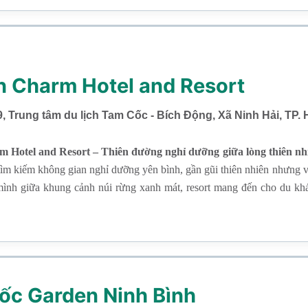
n Charm Hotel and Resort
 9, Trung tâm du lịch Tam Cốc - Bích Động, Xã Ninh Hải, TP.
 Hotel and Resort – Thiên đường nghỉ dưỡng giữa lòng thiên nh
tìm kiếm không gian nghỉ dưỡng yên bình, gần gũi thiên nhiên nhưng v
ình giữa khung cảnh núi rừng xanh mát, resort mang đến cho du khá
nh xa sự ồn ào của phố thị.
ốc Garden Ninh Bình