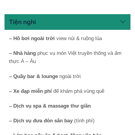
Tiện nghi
– Hồ bơi ngoài trời
view núi & ruộng lúa
– Nhà hàng
phục vụ món Việt truyền thống và ẩm
thực Á – Âu
– Quầy bar & lounge
ngoài trời
– Xe đạp miễn phí
để khám phá vùng quê
– Dịch vụ spa & massage thư giãn
– Dịch vụ đưa đón sân bay
(tính phí)