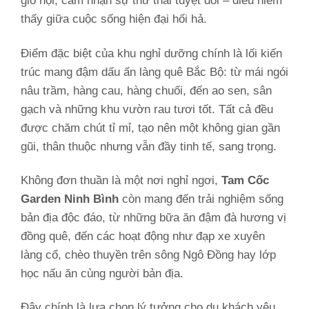
gió nội, cảm nhận sự thư thái tuyệt đối – điều hiếm
thấy giữa cuộc sống hiện đại hối hả.
Điểm đặc biệt của khu nghỉ dưỡng chính là lối kiến
trúc mang đậm dấu ấn làng quê Bắc Bộ: từ mái ngói
nâu trầm, hàng cau, hàng chuối, đến ao sen, sân
gạch và những khu vườn rau tươi tốt. Tất cả đều
được chăm chút tỉ mỉ, tạo nên một không gian gần
gũi, thân thuộc nhưng vẫn đầy tinh tế, sang trọng.
Không đơn thuần là một nơi nghỉ ngơi,
Tam Cốc
Garden Ninh Bình
còn mang đến trải nghiệm sống
bản địa độc đáo, từ những bữa ăn đậm đà hương vị
đồng quê, đến các hoạt động như đạp xe xuyên
làng cổ, chèo thuyền trên sông Ngô Đồng hay lớp
học nấu ăn cùng người bản địa.
Đây chính là lựa chọn lý tưởng cho du khách yêu