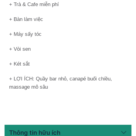
+ Trà & Cafe miễn phí
+ Bàn làm việc
+ Máy sấy tóc
+ Vòi sen
+ Két sắt
+ LỢI ÍCH: Quầy bar nhỏ, canapé buổi chiều,
massage mô sâu
Thông tin hữu ích