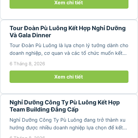
Luông. Với...
Xem chi tiết
Tour Đoàn Pù Luông Kết Hợp Nghỉ Dưỡng
Và Gala Dinner
Tour Đoàn Pù Luông là lựa chọn lý tưởng dành cho
doanh nghiệp, cơ quan và các tổ chức muốn kết
hợp nghỉ dưỡng, tham quan và tổ chức các hoạt
6 Tháng 8, 2026
động gắn kết tập thể. Với cảnh quan thiên nhiên
nguyên sơ, không khí...
Xem chi tiết
Nghỉ Dưỡng Công Ty Pù Luông Kết Hợp
Team Building Đẳng Cấp
Nghỉ Dưỡng Công Ty Pù Luông đang trở thành xu
hướng được nhiều doanh nghiệp lựa chọn để kết
hợp giữa nghỉ ngơi, tái tạo năng lượng và xây