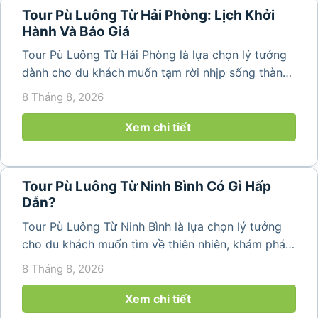
Tour Pù Luông Từ Hải Phòng: Lịch Khởi
Hành Và Báo Giá
Tour Pù Luông Từ Hải Phòng là lựa chọn lý tưởng
dành cho du khách muốn tạm rời nhịp sống thành
phố để tìm về không gian núi rừng trong lành,
8 Tháng 8, 2026
những bản làng bình yên và cảnh quan ruộng bậc
thang đặc trưng. Từ...
Xem chi tiết
Tour Pù Luông Từ Ninh Bình Có Gì Hấp
Dẫn?
Tour Pù Luông Từ Ninh Bình là lựa chọn lý tưởng
cho du khách muốn tìm về thiên nhiên, khám phá
bản làng và tận hưởng không gian nghỉ dưỡng yên
8 Tháng 8, 2026
bình. Với lịch trình 2N1Đ hoặc 3N2Đ, hành trình có
thể kết hợp tham...
Xem chi tiết