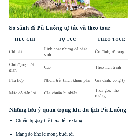
So sánh đi Pù Luông tự túc và theo tour
TIÊU CHÍ
TỰ TÚC
THEO TOUR
Linh hoạt nhưng dễ phát
Chi phí
Ổn định, rõ ràng
sinh
Chủ động thời
Cao
Theo lịch trình
gian
Phù hợp
Nhóm trẻ, thích khám phá
Gia đình, công ty
Trọn gói, nhẹ
Mức độ tiện lợi
Cần chuẩn bị nhiều
nhàng
Những lưu ý quan trọng khi du lịch Pù Luông
Chuẩn bị giày thể thao để trekking
Mang áo khoác mỏng buổi tối