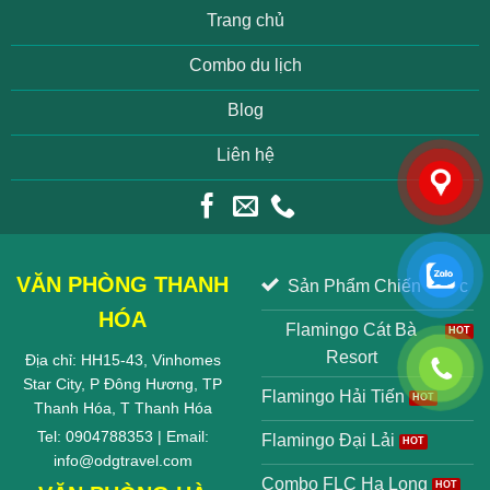
Trang chủ
Combo du lịch
Blog
Liên hệ
VĂN PHÒNG THANH
Sản Phẩm Chiến Lược
HÓA
Flamingo Cát Bà
Resort
Địa chỉ: HH15-43, Vinhomes
Star City, P Đông Hương, TP
Flamingo Hải Tiến
Thanh Hóa, T Thanh Hóa
Tel: 0904788353 | Email:
Flamingo Đại Lải
info@odgtravel.com
Combo FLC Hạ Long