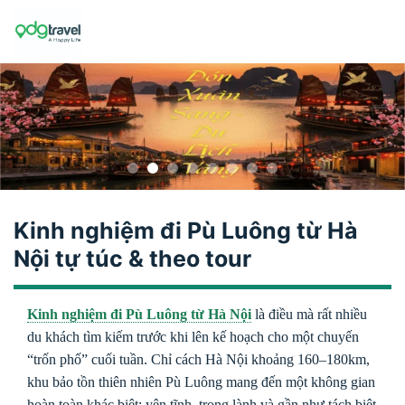
Skip
to
content
Kinh nghiệm đi Pù Luông từ Hà
Nội tự túc & theo tour
Kinh nghiệm đi Pù Luông từ Hà Nội
là điều mà rất nhiều
du khách tìm kiếm trước khi lên kế hoạch cho một chuyến
“trốn phố” cuối tuần. Chỉ cách
Hà Nội
khoảng 160–180km,
khu bảo tồn thiên nhiên
Pù Luông
mang đến một không gian
hoàn toàn khác biệt: yên tĩnh, trong lành và gần như tách biệt