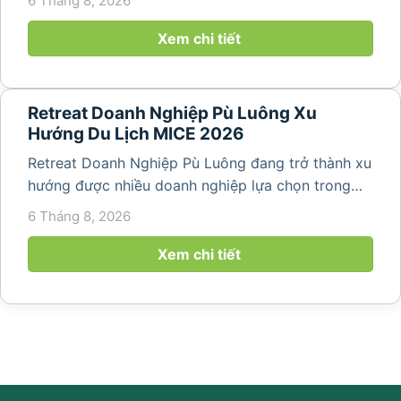
6 Tháng 8, 2026
dựng tinh thần đồng đội. Thay vì những chuyến du
lịch đơn thuần, nhiều công ty...
Xem chi tiết
Retreat Doanh Nghiệp Pù Luông Xu
Hướng Du Lịch MICE 2026
Retreat Doanh Nghiệp Pù Luông đang trở thành xu
hướng được nhiều doanh nghiệp lựa chọn trong
năm 2026 khi nhu cầu kết hợp nghỉ dưỡng, hội
6 Tháng 8, 2026
họp và gắn kết đội ngũ ngày càng tăng. Không chỉ
mang đến khoảng thời gian thư giãn...
Xem chi tiết