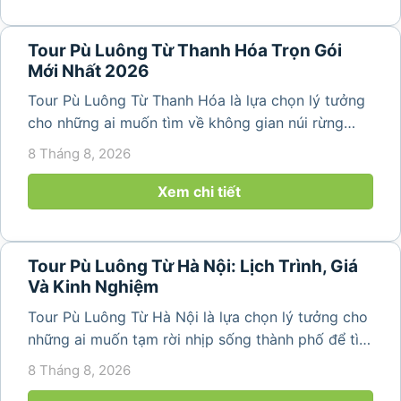
Tour Pù Luông Từ Thanh Hóa Trọn Gói
Mới Nhất 2026
Tour Pù Luông Từ Thanh Hóa là lựa chọn lý tưởng
cho những ai muốn tìm về không gian núi rừng
trong lành, ruộng bậc thang xanh mướt và những
8 Tháng 8, 2026
bản làng bình yên ngay trong một hành trình ngắn
ngày. Không cần di chuyển...
Xem chi tiết
Tour Pù Luông Từ Hà Nội: Lịch Trình, Giá
Và Kinh Nghiệm
Tour Pù Luông Từ Hà Nội là lựa chọn lý tưởng cho
những ai muốn tạm rời nhịp sống thành phố để tìm
về không gian núi rừng xanh mát, những bản làng
8 Tháng 8, 2026
yên bình và ruộng bậc thang đặc trưng của Pù