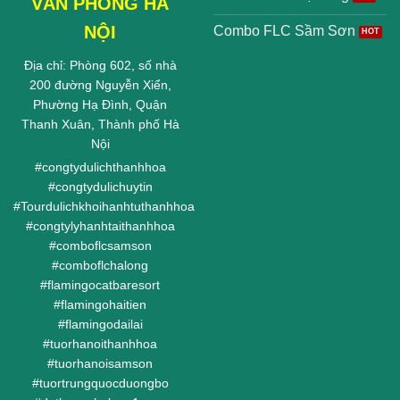
VĂN PHÒNG HÀ
NỘI
Combo FLC Sầm Sơn
Địa chỉ: Phòng 602, số nhà
200 đường Nguyễn Xiển,
Phường Hạ Đình, Quận
Thanh Xuân, Thành phố Hà
Nội
#
congtydulichthanhhoa
#
congtydulichuytin
#
Tourdulichkhoihanhtuthanhhoa
#
congtylyhanhtaithanhhoa
#
comboflcsamson
#
comboflchalong
#
flamingocatbaresort
#
flamingohaitien
#
flamingodailai
#
tuorhanoithanhhoa
#
tuorhanoisamson
#
tuortrungquocduongbo