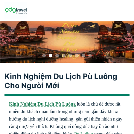
Skip
to
content
Kinh Nghiệm Du Lịch Pù Luông
Cho Người Mới
Kinh Nghiệm Du Lịch Pù Luông
luôn là chủ đề được rất
nhiều du khách quan tâm trong những năm gần đây khi xu
hướng du lịch nghỉ dưỡng healing, gần gũi thiên nhiên ngày
càng được yêu thích. Không quá đông đúc hay ồn ào như
nhiều điểm du lịch nổi tiếng khác,
Pù Luông
mang đến cảm