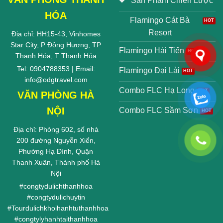
Sản Phẩm Chiến Lược
HÓA
Flamingo Cát Bà
Resort
Địa chỉ: HH15-43, Vinhomes
Star City, P Đông Hương, TP
Flamingo Hải Tiến
Thanh Hóa, T Thanh Hóa
Tel: 0904788353 | Email:
Flamingo Đại Lải
info@odgtravel.com
Combo FLC Hạ Long
VĂN PHÒNG HÀ
NỘI
Combo FLC Sầm Sơn
Địa chỉ: Phòng 602, số nhà
200 đường Nguyễn Xiển,
Phường Hạ Đình, Quận
Thanh Xuân, Thành phố Hà
Nội
#
congtydulichthanhhoa
#
congtydulichuytin
#
Tourdulichkhoihanhtuthanhhoa
#
congtylyhanhtaithanhhoa