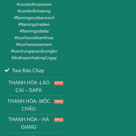
#
comboflcsamson
#
comboflchalong
#
flamingocatbaresort
#
flamingohaitien
#
flamingodailai
#
tuorhanoithanhhoa
#
tuorhanoisamson
#
tuortrungquocduongbo
#
duthuyenhalong1ngay
Tour Bán Chạy
THANH HÓA -LÀO
CAI – SAPA
THANH HÓA- MỘC
CHÂU
THANH HÓA – HÀ
GIANG