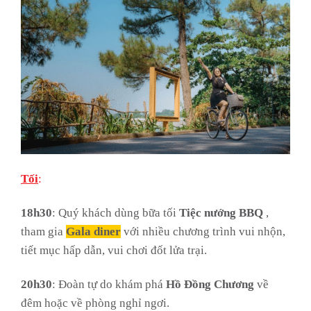
Tối
:
18h30
: Quý khách dùng bữa tối
Tiệc
nướng
BBQ
,
tham gia
Gala
diner
với nhiều chương trình vui nhộn,
tiết mục hấp dẫn, vui chơi đốt lửa trại.
20h30
: Đoàn tự do khám phá
Hồ
Đồng
Chương
về
đêm hoặc về phòng nghỉ ngơi.