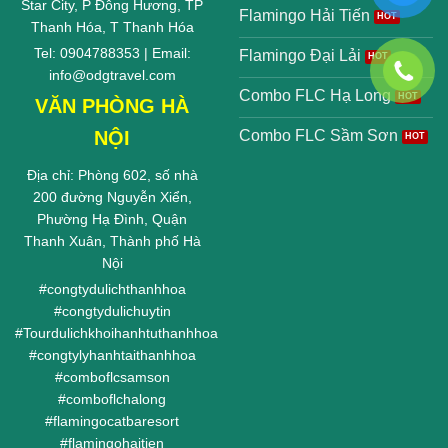
Star City, P Đông Hương, TP
Flamingo Hải Tiến
Thanh Hóa, T Thanh Hóa
Tel: 0904788353 | Email:
Flamingo Đại Lải
info@odgtravel.com
Combo FLC Hạ Long
VĂN PHÒNG HÀ
NỘI
Combo FLC Sầm Sơn
Địa chỉ: Phòng 602, số nhà
200 đường Nguyễn Xiển,
Phường Hạ Đình, Quận
Thanh Xuân, Thành phố Hà
Nội
#
congtydulichthanhhoa
#
congtydulichuytin
#
Tourdulichkhoihanhtuthanhhoa
#
congtylyhanhtaithanhhoa
#
comboflcsamson
#
comboflchalong
#
flamingocatbaresort
#
flamingohaitien