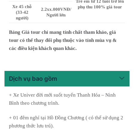
Trẻ em từ 12 tuổi trở lên
Xe 45 chỗ
phụ thu 100% giá tour
2.2xx.000VNĐ/
(33-42
Người lớn
người)
Bảng Giá tour chỉ mang tính chất tham khảo, giá
tour có thể thay đổi phụ thuộc vào tính mùa vụ &
các điều kiện khách quan khác.
Dịch vụ bao gồm
+ Xe Univer đời mới suốt tuyến Thanh Hóa – Ninh
Bình theo chương trình.
+ 01 đêm nghỉ tại Hồ Đồng Chương ( có thể sử dụng 2
phương thức lưu trú).