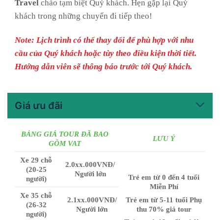
Travel
chào tạm biệt Quý khách. Hẹn gặp lại Quý
khách trong những chuyến đi tiếp theo!
Note: Lịch trình có thể thay đổi để phù hợp với nhu
cầu của Quý khách hoặc tùy theo điều kiện thời tiết.
Hướng dẫn viên sẽ thông báo trước tới Quý khách.
Giá ưu đãi
BẢNG GIÁ TOUR ĐÃ BAO
LƯU Ý
GỒM VAT
Xe 29 chỗ
2.0xx.000VNĐ/
(20-25
Người lớn
Trẻ em từ 0 đến 4 tuổi
người)
Miễn Phí
Xe 35 chỗ
2.1xx.000VNĐ/
Trẻ em từ 5-11 tuổi Phụ
(26-32
Người lớn
thu 70% giá tour
người)