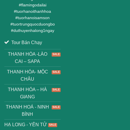
#
flamingodailai
#
tuorhanoithanhhoa
#
tuorhanoisamson
#
tuortrungquocduongbo
#
duthuyenhalong1ngay
Tour Bán Chạy
THANH HÓA -LÀO
CAI – SAPA
THANH HÓA- MỘC
CHÂU
THANH HÓA – HÀ
GIANG
THANH HOÁ - NINH
BÌNH
HẠ LONG - YÊN TỬ