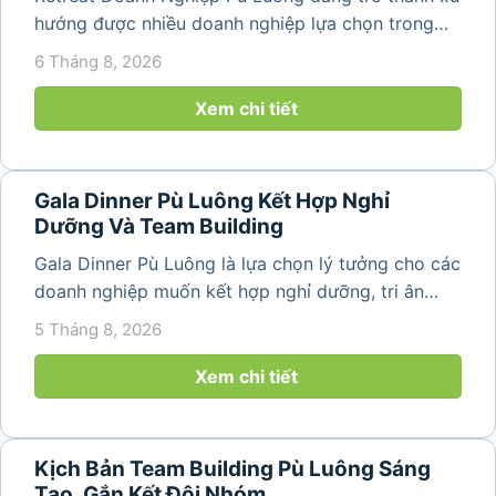
hướng được nhiều doanh nghiệp lựa chọn trong
năm 2026 khi nhu cầu kết hợp nghỉ dưỡng, hội
6 Tháng 8, 2026
họp và gắn kết đội ngũ ngày càng tăng. Không chỉ
mang đến khoảng thời gian thư giãn...
Xem chi tiết
Gala Dinner Pù Luông Kết Hợp Nghỉ
Dưỡng Và Team Building
Gala Dinner Pù Luông là lựa chọn lý tưởng cho các
doanh nghiệp muốn kết hợp nghỉ dưỡng, tri ân
nhân viên và xây dựng tinh thần đồng đội trong
5 Tháng 8, 2026
không gian thiên nhiên yên bình. Với khung cảnh
núi rừng hùng vĩ, không khí...
Xem chi tiết
Kịch Bản Team Building Pù Luông Sáng
Tạo, Gắn Kết Đội Nhóm