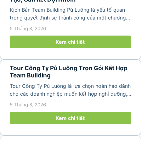
Kịch Bản Team Building Pù Luông là yếu tố quan
trọng quyết định sự thành công của một chương
trình du lịch doanh nghiệp. Một kịch bản được xây
5 Tháng 8, 2026
dựng bài bản không chỉ mang đến những phút
giây vui vẻ, sôi động mà còn...
Xem chi tiết
Tour Công Ty Pù Luông Trọn Gói Kết Hợp
Team Building
Tour Công Ty Pù Luông là lựa chọn hoàn hảo dành
cho các doanh nghiệp muốn kết hợp nghỉ dưỡng,
team building và gắn kết tập thể trong không gian
5 Tháng 8, 2026
thiên nhiên trong lành. Chỉ cách Hà Nội và Thanh
Hóa vài giờ di chuyển,...
Xem chi tiết