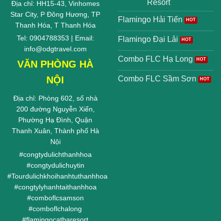
Resort
Địa chỉ: HH15-43, Vinhomes
Star City, P Đông Hương, TP
Flamingo Hải Tiến
Thanh Hóa, T Thanh Hóa
Tel: 0904788353 | Email:
Flamingo Đại Lải
info@odgtravel.com
Combo FLC Hạ Long
VĂN PHÒNG HÀ
NỘI
Combo FLC Sầm Sơn
Địa chỉ: Phòng 602, số nhà
200 đường Nguyễn Xiển,
Phường Hạ Đình, Quận
Thanh Xuân, Thành phố Hà
Nội
#
congtydulichthanhhoa
#
congtydulichuytin
#
Tourdulichkhoihanhtuthanhhoa
#
congtylyhanhtaithanhhoa
#
comboflcsamson
#
comboflchalong
#
flamingocatbaresort