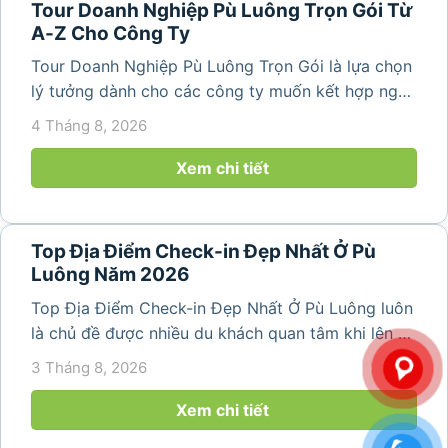
Tour Doanh Nghiệp Pù Luông Trọn Gói Từ
A-Z Cho Công Ty
Tour Doanh Nghiệp Pù Luông Trọn Gói là lựa chọn
lý tưởng dành cho các công ty muốn kết hợp nghỉ
dưỡng, gắn kết đội ngũ và tái tạo năng lượng sau
4 Tháng 8, 2026
những ngày làm việc căng thẳng. Với cảnh quan
thiên nhiên trong lành,...
Xem chi tiết
Top Địa Điểm Check-in Đẹp Nhất Ở Pù
Luông Năm 2026
Top Địa Điểm Check-in Đẹp Nhất Ở Pù Luông luôn
là chủ đề được nhiều du khách quan tâm khi lên kế
hoạch khám phá vùng đất thiên nhiên nổi tiếng
3 Tháng 8, 2026
của Thanh Hóa. Với ruộng bậc thang trải dài, bản
làng yên bình, thác...
Xem chi tiết