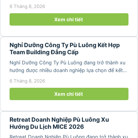
hợp nghỉ dưỡng, tham quan và tổ chức các hoạt
6 Tháng 8, 2026
động gắn kết tập thể. Với cảnh quan thiên nhiên
nguyên sơ, không khí...
Xem chi tiết
Nghỉ Dưỡng Công Ty Pù Luông Kết Hợp
Team Building Đẳng Cấp
Nghỉ Dưỡng Công Ty Pù Luông đang trở thành xu
hướng được nhiều doanh nghiệp lựa chọn để kết
hợp giữa nghỉ ngơi, tái tạo năng lượng và xây
6 Tháng 8, 2026
dựng tinh thần đồng đội. Thay vì những chuyến du
lịch đơn thuần, nhiều công ty...
Xem chi tiết
Retreat Doanh Nghiệp Pù Luông Xu
Hướng Du Lịch MICE 2026
Retreat Doanh Nghiệp Pù Luông đang trở thành xu