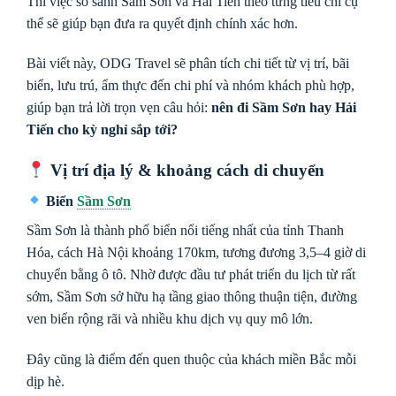
Thì việc so sánh Sầm Sơn và Hải Tiến theo từng tiêu chí cụ
thể sẽ giúp bạn đưa ra quyết định chính xác hơn.
Bài viết này, ODG Travel sẽ phân tích chi tiết từ vị trí, bãi
biển, lưu trú, ẩm thực đến chi phí và nhóm khách phù hợp,
giúp bạn trả lời trọn vẹn câu hỏi:
nên đi Sầm Sơn hay Hải
Tiến cho kỳ nghỉ sắp tới?
Vị trí địa lý & khoảng cách di chuyển
Biển
Sầm Sơn
Sầm Sơn
là thành phố biển nổi tiếng nhất của tỉnh Thanh
Hóa, cách Hà Nội khoảng 170km, tương đương 3,5–4 giờ di
chuyển bằng ô tô. Nhờ được đầu tư phát triển du lịch từ rất
sớm, Sầm Sơn sở hữu hạ tầng giao thông thuận tiện, đường
ven biển rộng rãi và nhiều khu dịch vụ quy mô lớn.
Đây cũng là điểm đến quen thuộc của khách miền Bắc mỗi
dịp hè.