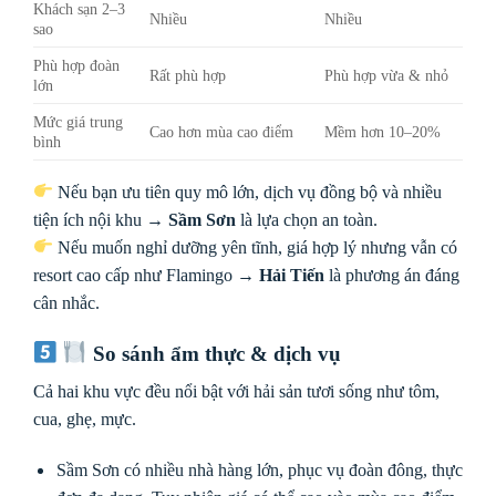
Khách sạn 2–3
Nhiều
Nhiều
sao
Phù hợp đoàn
Rất phù hợp
Phù hợp vừa & nhỏ
lớn
Mức giá trung
Cao hơn mùa cao điểm
Mềm hơn 10–20%
bình
Nếu bạn ưu tiên quy mô lớn, dịch vụ đồng bộ và nhiều
tiện ích nội khu →
Sầm Sơn
là lựa chọn an toàn.
Nếu muốn nghỉ dưỡng yên tĩnh, giá hợp lý nhưng vẫn có
resort cao cấp như Flamingo →
Hải Tiến
là phương án đáng
cân nhắc.
So sánh ẩm thực & dịch vụ
Cả hai khu vực đều nổi bật với hải sản tươi sống như tôm,
cua, ghẹ, mực.
Sầm Sơn có nhiều nhà hàng lớn, phục vụ đoàn đông, thực