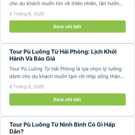
cho du khách muốn tìm về thiên nhiên, tận hưởng
không khí trong lành và khám phá vẻ đẹp bình yên
8 Tháng 8, 2026
của vùng núi Thanh Hóa. Với những bản làng mộc
mạc, ruộng bậc...
Xem chi tiết
Tour Pù Luông Từ Hải Phòng: Lịch Khởi
Hành Và Báo Giá
Tour Pù Luông Từ Hải Phòng là lựa chọn lý tưởng
dành cho du khách muốn tạm rời nhịp sống thành
phố để tìm về không gian núi rừng trong lành,
8 Tháng 8, 2026
những bản làng bình yên và cảnh quan ruộng bậc
thang đặc trưng. Từ...
Xem chi tiết
Tour Pù Luông Từ Ninh Bình Có Gì Hấp
Dẫn?