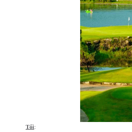
Tối
: