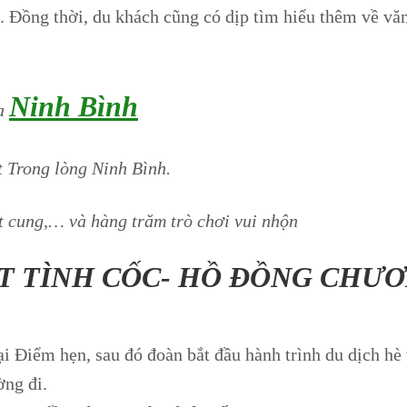
ồng thời, du khách cũng có dịp tìm hiểu thêm về văn h
Ninh Bình
ủa
 Trong lòng Ninh Bình.
ắt cung,… và hàng trăm trò chơi vui nhộn
ỆT TÌNH CỐC- HỒ ĐỒNG CHƯ
ại Điểm hẹn, sau đó đoàn bắt đầu hành trình du dịch hè 
ờng đi.