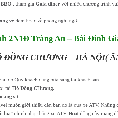
BBQ
, tham gia
Gala
diner
với nhiều chương trình vui
ơng
về đêm hoặc về phòng nghỉ ngơi.
nh 2N1Đ Tràng An – Bái Đính Gi
Ồ ĐỒNG CHƯƠNG – HÀ NỘI( Ă
au đó Quý khách dùng bữa sáng tại khách sạn .
ơi tại
Hồ Đồng CHương.
hoang sơ
vel muốn giới thiệu đến bạn đó là đua xe ATV. Những 
ái lụa” chinh phục bằng xe ATV. Hoạt động này mang đế