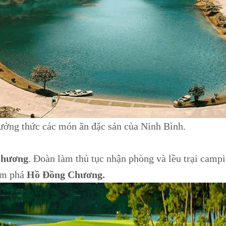
hưởng thức các món ăn đặc sản của Ninh Bình.
Chương
. Đoàn làm thủ tục nhận phòng và lều trại campi
ám phá
Hồ Đồng Chương.