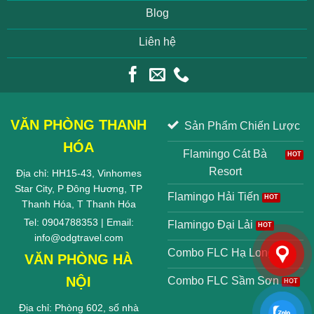
Blog
Liên hệ
VĂN PHÒNG THANH
Sản Phẩm Chiến Lược
HÓA
Flamingo Cát Bà
Resort
Địa chỉ: HH15-43, Vinhomes
Star City, P Đông Hương, TP
Flamingo Hải Tiến
Thanh Hóa, T Thanh Hóa
Tel: 0904788353 | Email:
Flamingo Đại Lải
info@odgtravel.com
Combo FLC Hạ Long
VĂN PHÒNG HÀ
NỘI
Combo FLC Sầm Sơn
Địa chỉ: Phòng 602, số nhà