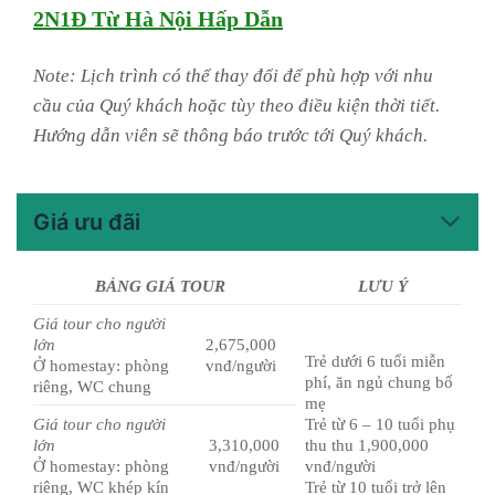
2N1Đ Từ Hà Nội Hấp Dẫn
Note: Lịch trình có thể thay đổi để phù hợp với nhu
cầu của Quý khách hoặc tùy theo điều kiện thời tiết.
Hướng dẫn viên sẽ thông báo trước tới Quý khách.
Giá ưu đãi
BẢNG GIÁ TOUR
LƯU Ý
Giá tour cho người
lớn
2,675,000
Trẻ dưới 6 tuổi miễn
Ở homestay: phòng
vnđ/người
phí, ăn ngủ chung bố
riêng, WC chung
mẹ
Giá tour cho người
Trẻ từ 6 – 10 tuổi phụ
lớn
3,310,000
thu thu 1,900,000
Ở homestay: phòng
vnđ/người
vnđ/người
riêng, WC khép kín
Trẻ từ 10 tuổi trở lên