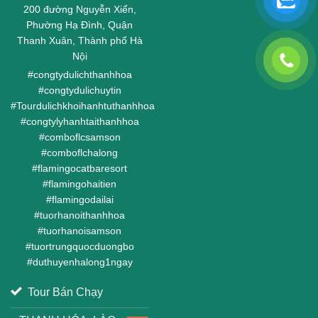
200 đường Nguyễn Xiển,
Phường Hạ Đình, Quận
Thanh Xuân, Thành phố Hà
Nội
#
congtydulichthanhhoa
#
congtydulichuytin
#
Tourdulichkhoihanhtuthanhhoa
#
congtylyhanhtaithanhhoa
#
comboflcsamson
#
comboflchalong
#
flamingocatbaresort
#
flamingohaitien
#
flamingodailai
#
tuorhanoithanhhoa
#
tuorhanoisamson
#
tuortrungquocduongbo
#
duthuyenhalong1ngay
Tour Bán Chạy