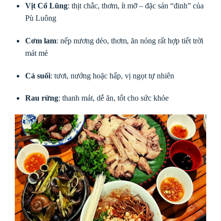
Vịt Cổ Lũng
: thịt chắc, thơm, ít mỡ – đặc sản “đinh” của
Pù Luông
Cơm lam
: nếp nương dẻo, thơm, ăn nóng rất hợp tiết trời
mát mẻ
Cá suối
: tươi, nướng hoặc hấp, vị ngọt tự nhiên
Rau rừng
: thanh mát, dễ ăn, tốt cho sức khỏe