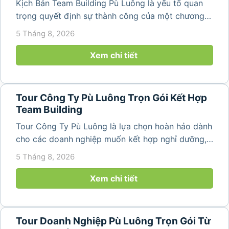
Kịch Bản Team Building Pù Luông là yếu tố quan
trọng quyết định sự thành công của một chương
trình du lịch doanh nghiệp. Một kịch bản được xây
5 Tháng 8, 2026
dựng bài bản không chỉ mang đến những phút
giây vui vẻ, sôi động mà còn...
Xem chi tiết
Tour Công Ty Pù Luông Trọn Gói Kết Hợp
Team Building
Tour Công Ty Pù Luông là lựa chọn hoàn hảo dành
cho các doanh nghiệp muốn kết hợp nghỉ dưỡng,
team building và gắn kết tập thể trong không gian
5 Tháng 8, 2026
thiên nhiên trong lành. Chỉ cách Hà Nội và Thanh
Hóa vài giờ di chuyển,...
Xem chi tiết
Tour Doanh Nghiệp Pù Luông Trọn Gói Từ