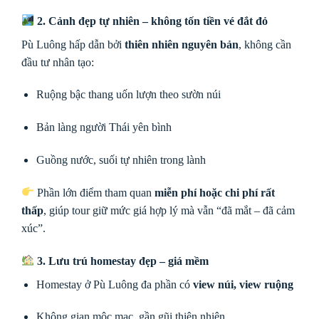
2. Cảnh đẹp tự nhiên – không tốn tiền vé đắt đỏ
Pù Luông hấp dẫn bởi
thiên nhiên nguyên bản
, không cần
đầu tư nhân tạo:
Ruộng bậc thang uốn lượn theo sườn núi
Bản làng người Thái yên bình
Guồng nước, suối tự nhiên trong lành
Phần lớn điểm tham quan
miễn phí hoặc chi phí rất
thấp
, giúp tour giữ mức giá hợp lý mà vẫn “đã mắt – đã cảm
xúc”.
3. Lưu trú homestay đẹp – giá mềm
Homestay ở Pù Luông đa phần có
view núi, view ruộng
Không gian mộc mạc, gần gũi thiên nhiên