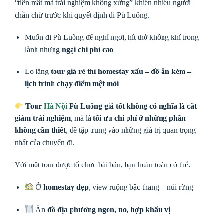
“tiền mất mà trải nghiệm không xứng” khiến nhiều người
chần chừ trước khi quyết định đi Pù Luông.
Muốn đi Pù Luông để nghỉ ngơi, hít thở không khí trong
lành nhưng
ngại chi phí cao
Lo lắng
tour giá rẻ thì homestay xấu – đồ ăn kém –
lịch trình chạy điểm mệt mỏi
Tour
Hà Nội
Pù Luông giá tốt không có nghĩa là cắt
giảm trải nghiệm
, mà là
tối ưu chi phí ở những phần
không cần thiết
, để tập trung vào những giá trị quan trọng
nhất của chuyến đi.
Với một tour được tổ chức bài bản, bạn hoàn toàn có thể:
Ở
homestay đẹp
, view ruộng bậc thang – núi rừng
Ăn
đồ địa phương ngon, no, hợp khẩu vị