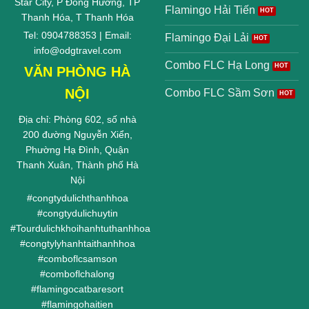
Star City, P Đông Hương, TP
Flamingo Hải Tiến
Thanh Hóa, T Thanh Hóa
Tel: 0904788353 | Email:
Flamingo Đại Lải
info@odgtravel.com
Combo FLC Hạ Long
VĂN PHÒNG HÀ
NỘI
Combo FLC Sầm Sơn
Địa chỉ: Phòng 602, số nhà
200 đường Nguyễn Xiển,
Phường Hạ Đình, Quận
Thanh Xuân, Thành phố Hà
Nội
#
congtydulichthanhhoa
#
congtydulichuytin
#
Tourdulichkhoihanhtuthanhhoa
#
congtylyhanhtaithanhhoa
#
comboflcsamson
#
comboflchalong
#
flamingocatbaresort
#
flamingohaitien