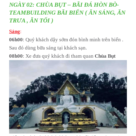
NGÀY 02: CHÙA BỤT – BÃI ĐÁ HÒN BÒ-
TEAMBUILDING BÃI BIỂN ( ĂN SÁNG, ĂN
TRƯA , ĂN TỐI )
Sáng
:
06h00
: Quý khách dậy sớm đón bình minh trên biển .
Sau đó dùng bữa sáng tại khách sạn.
08h00
: Xe đưa quý khách đi tham quan
Chùa Bụt