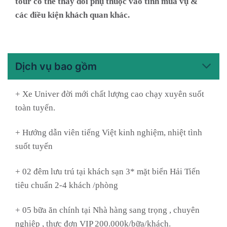
tour có thể thay đổi phụ thuộc vào tính mùa vụ &
các điều kiện khách quan khác.
Dịch vụ bao gồm
+ Xe Univer đời mới chất lượng cao chạy xuyên suốt
toàn tuyến.
+ Hướng dẫn viên tiếng Việt kinh nghiệm, nhiệt tình
suốt tuyến
+ 02 đêm lưu trú tại khách sạn 3* mặt biển Hải Tiến
tiêu chuẩn 2-4 khách /phòng
+ 05 bữa ăn chính tại Nhà hàng sang trọng , chuyên
nghiệp , thực đơn VIP 200.000k/bữa/khách.