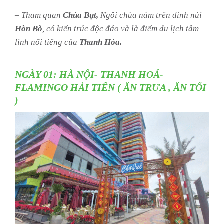
– Tham quan
Chùa Bụt,
Ngôi chùa nằm trên đỉnh núi
Hòn Bò
, có kiến trúc độc đáo và là điểm du lịch tâm
linh nổi tiếng của
Thanh Hóa.
NGÀY 01: HÀ NỘI- THANH HOÁ-
FLAMINGO HẢI TIẾN ( ĂN TRƯA , ĂN TỐI
)