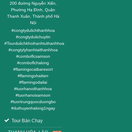
200 đường Nguyễn Xiển,
Phường Hạ Đình, Quận
Thanh Xuân, Thành phố Hà
Nội
#
congtydulichthanhhoa
#
congtydulichuytin
#
Tourdulichkhoihanhtuthanhhoa
#
congtylyhanhtaithanhhoa
#
comboflcsamson
#
comboflchalong
#
flamingocatbaresort
#
flamingohaitien
#
flamingodailai
#
tuorhanoithanhhoa
#
tuorhanoisamson
#
tuortrungquocduongbo
#
duthuyenhalong1ngay
Tour Bán Chạy