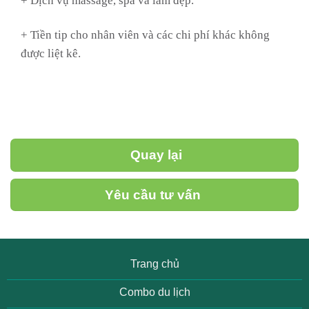
+ Dịch vụ massage, spa và làm đẹp.
+ Tiền tip cho nhân viên và các chi phí khác không
được liệt kê.
Quay lại
Yêu cầu tư vấn
Trang chủ
Combo du lịch