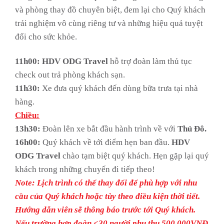
và phòng thay đồ chuyên biệt, đem lại cho Quý khách
trải nghiệm vô cùng riêng tư và những hiệu quả tuyệt
đối cho sức khỏe.
11h00: HDV ODG Travel
hỗ trợ đoàn làm thủ tục
check out trả phòng khách sạn.
11h30:
Xe đưa quý khách đến dùng bữa trưa tại nhà
hàng.
Chiều:
13h30:
Đoàn lên xe bắt đầu hành trình về với
Thủ Đô.
16h00:
Quý khách về tới điểm hẹn ban đầu.
HDV
ODG Travel
chào tạm biệt quý khách. Hẹn gặp lại quý
khách trong những chuyến đi tiếp theo!
Note: Lịch trình có thể thay đổi để phù hợp với nhu
cầu của Quý khách hoặc tùy theo điều kiện thời tiết.
Hướng dẫn viên sẽ thông báo trước tới Quý khách.
Nếu trường hợp đoàn <30 người phụ thu 500.000VNĐ