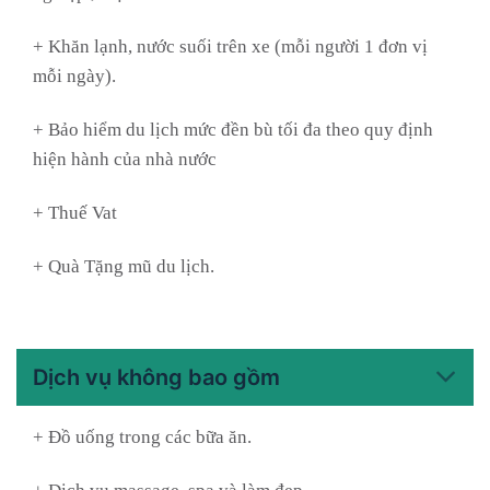
+ Khăn lạnh, nước suối trên xe (mỗi người 1 đơn vị
mỗi ngày).
+ Bảo hiểm du lịch mức đền bù tối đa theo quy định
hiện hành của nhà nước
+ Thuế Vat
+ Quà Tặng mũ du lịch.
Dịch vụ không bao gồm
+ Đồ uống trong các bữa ăn.