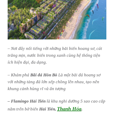
– Nơi đây nổi tiếng với những bãi biển hoang sơ, cát
trắng mịn, nước biển trong xanh cùng hệ thống tiện
ích hiện đại, đa dạng.
– Khám phá
Bãi đá Hòn Bò
Là một bãi đá hoang sơ
với những tảng đá lớn xếp chồng lên nhau, tạo nên
khung cảnh hùng vĩ và ấn tượng
– Flamingo Hải Tiến
là khu nghỉ dưỡng 5 sao cao cấp
Thanh Hóa
nằm trên bờ biển
Hải Tiến,
.