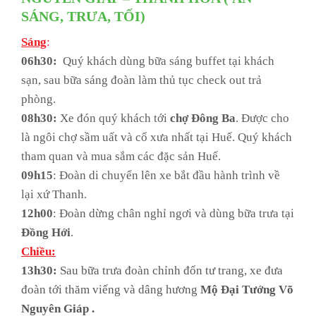
SÁNG, TRƯA, TỐI)
Sáng
:
06h30:
Quý khách dùng bữa sáng buffet tại khách
sạn, sau bữa sáng đoàn làm thủ tục check out trả
phòng.
08h30:
Xe đón quý khách tới
chợ Đông Ba
. Được cho
là ngôi chợ sầm uất và cổ xưa nhất tại Huế. Quý khách
tham quan và mua sắm các đặc sản Huế.
09h15
: Đoàn di chuyển lên xe bắt đầu hành trình về
lại xứ Thanh.
12h00
: Đoàn dừng chân nghỉ ngơi và dùng bữa trưa tại
Đồng
Hới
.
Chiều:
13h30:
Sau bữa trưa đoàn chỉnh đốn tư trang, xe đưa
đoàn tới thăm viếng và dâng hương
Mộ Đại Tướng Võ
Nguyên Giáp .