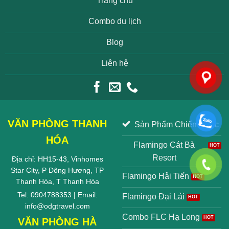
Trang chủ
Combo du lịch
Blog
Liên hệ
VĂN PHÒNG THANH
Sản Phẩm Chiến Lược
HÓA
Flamingo Cát Bà
Resort
Địa chỉ: HH15-43, Vinhomes
Star City, P Đông Hương, TP
Flamingo Hải Tiến
Thanh Hóa, T Thanh Hóa
Tel: 0904788353 | Email:
Flamingo Đại Lải
info@odgtravel.com
Combo FLC Hạ Long
VĂN PHÒNG HÀ