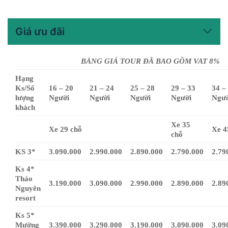
Giá ưu đãi
BẢNG GIÁ TOUR ĐÃ BAO GỒM VAT 8%
Hạng
Ks/Số
16 – 20
21 – 24
25 – 28
29 – 33
34 –
lượng
Người
Người
Người
Người
Ngườ
khách
Xe 35
Xe 29 chỗ
Xe 4
chỗ
KS 3*
3.090.000
2.990.000
2.890.000
2.790.000
2.79
Ks 4*
Thảo
3.190.000
3.090.000
2.990.000
2.890.000
2.89
Nguyên
resort
Ks 5*
Mường
3.390.000
3.290.000
3.190.000
3.090.000
3.09