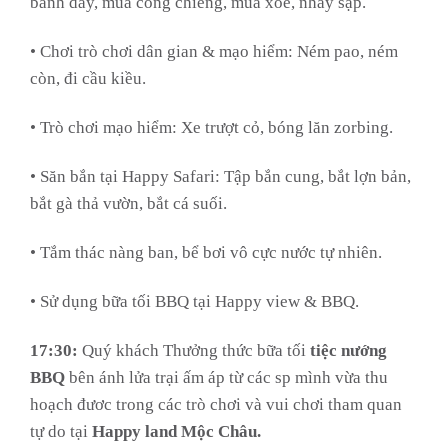
bánh dày, múa cồng chiêng, múa xoè, nhảy sạp.
• Chơi trò chơi dân gian & mạo hiểm: Ném pao, ném
còn, đi cầu kiều.
• Trò chơi mạo hiểm: Xe trượt cỏ, bóng lăn zorbing.
• Săn bắn tại Happy Safari: Tập bắn cung, bắt lợn bản,
bắt gà thả vườn, bắt cá suối.
• Tắm thác nàng ban, bể bơi vô cực nước tự nhiên.
• Sử dụng bữa tối BBQ tại Happy view & BBQ.
17:30:
Quý khách Thưởng thức bữa tối
tiệc nướng
BBQ
bên ánh lửa trại ấm áp từ các sp mình vừa thu
hoạch đươc trong các trò chơi và vui chơi tham quan
tự do tại
Happy land Mộc Châu.