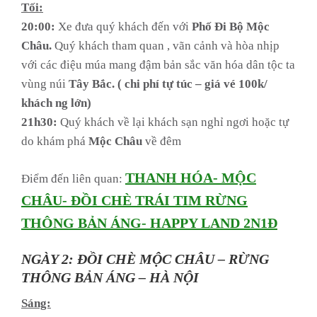
Tối:
20:00:
Xe đưa quý khách đến với
Phố Đi Bộ Mộc
Châu.
Quý khách tham quan , vãn cảnh và hòa nhịp
với các điệu múa mang đậm bản sắc văn hóa dân tộc ta
vùng núi
Tây Bắc. ( chi phí tự túc – giá vé 100k/
khách ng lớn)
21h30:
Quý khách về lại khách sạn nghỉ ngơi hoặc tự
do khám phá
Mộc Châu
về đêm
THANH HÓA- MỘC
Điểm đến liên quan:
CHÂU- ĐỒI CHÈ TRÁI TIM RỪNG
THÔNG BẢN ÁNG- HAPPY LAND 2N1Đ
NGÀY 2: ĐỒI CHÈ MỘC CHÂU – RỪNG
THÔNG BẢN ÁNG – HÀ NỘI
Sáng: