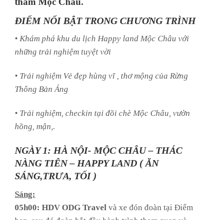
thăm Mộc Châu.
ĐIỂM NỔI BẬT TRONG CHƯƠNG TRÌNH
• Khám phá khu du lịch Happy land Mộc Châu với
những trải nghiệm tuyệt vời
• Trải nghiệm Vẻ đẹp hùng vĩ , thơ mộng của Rừng
Thông Bản Áng
• Trải nghiệm, checkin tại đồi chè Mộc Châu, vườn
hồng, mận,.
NGÀY 1: HÀ NỘI- MỘC CHÂU – THÁC
NÀNG TIÊN – HAPPY LAND ( ĂN
SÁNG,TRƯA, TỐI )
Sáng:
05h00: HDV ODG Travel
và xe đón đoàn tại Điểm