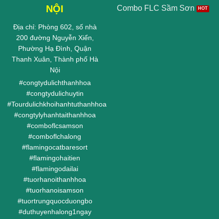
NỘI
Combo FLC Sầm Sơn
Địa chỉ: Phòng 602, số nhà
200 đường Nguyễn Xiển,
Phường Hạ Đình, Quận
Thanh Xuân, Thành phố Hà
Nội
#
congtydulichthanhhoa
#
congtydulichuytin
#
Tourdulichkhoihanhtuthanhhoa
#
congtylyhanhtaithanhhoa
#
comboflcsamson
#
comboflchalong
#
flamingocatbaresort
#
flamingohaitien
#
flamingodailai
#
tuorhanoithanhhoa
#
tuorhanoisamson
#
tuortrungquocduongbo
#
duthuyenhalong1ngay