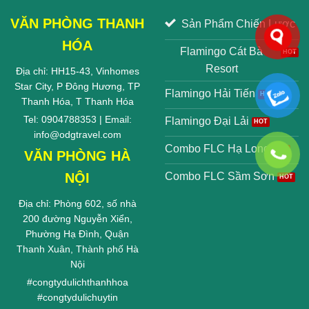
VĂN PHÒNG THANH
Sản Phẩm Chiến Lược
HÓA
Flamingo Cát Bà
Resort
Địa chỉ: HH15-43, Vinhomes
Star City, P Đông Hương, TP
Flamingo Hải Tiến
Thanh Hóa, T Thanh Hóa
Tel: 0904788353 | Email:
Flamingo Đại Lải
info@odgtravel.com
Combo FLC Hạ Long
VĂN PHÒNG HÀ
NỘI
Combo FLC Sầm Sơn
Địa chỉ: Phòng 602, số nhà
200 đường Nguyễn Xiển,
Phường Hạ Đình, Quận
Thanh Xuân, Thành phố Hà
Nội
#
congtydulichthanhhoa
#
congtydulichuytin