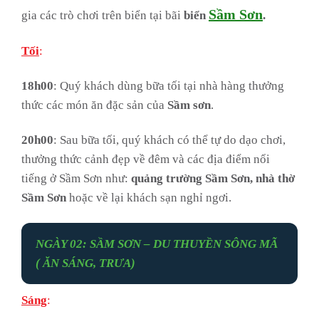
Sầm Sơn
gia các trò chơi trên biển tại bãi
biển
.
Tối
:
18h00
: Quý khách dùng bữa tối tại nhà hàng thưởng
thức các món ăn đặc sản của
Sầm sơn
.
20h00
: Sau bữa tối, quý khách có thể tự do dạo chơi,
thưởng thức cảnh đẹp về đêm và các địa điểm nổi
tiếng ở Sầm Sơn như:
quảng trường Sầm Sơn, nhà thờ
Sầm Sơn
hoặc về lại khách sạn nghỉ ngơi.
NGÀY 02: SẦM SƠN – DU THUYỀN SÔNG MÃ
( ĂN SÁNG, TRƯA)
Sáng
: