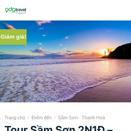
Skip
to
content
Giảm giá!
Trang chủ
/
Điểm đến
/
Sầm Sơn - Thanh Hoá
Tour Sầm Sơn 2N1Đ –