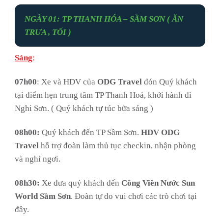
NGÀY 01: TP THANH HÓA – SẦM SƠN ( ĂN
TRƯA , TỐI )
Sáng
:
07h00
: Xe và HDV của
ODG Travel
đón Quý khách
tại điểm hẹn trung tâm TP Thanh Hoá, khởi hành đi
Nghi Sơn. ( Quý khách tự túc bữa sáng )
08h00:
Quý khách đến TP Sầm Sơn.
HDV ODG
Travel
hỗ trợ đoàn làm thủ tục checkin, nhận phòng
và nghỉ ngơi.
08h30:
Xe đưa quý khách đến
Công Viên Nước Sun
World Sầm Sơn
. Đoàn tự do vui chơi các trò chơi tại
đây.