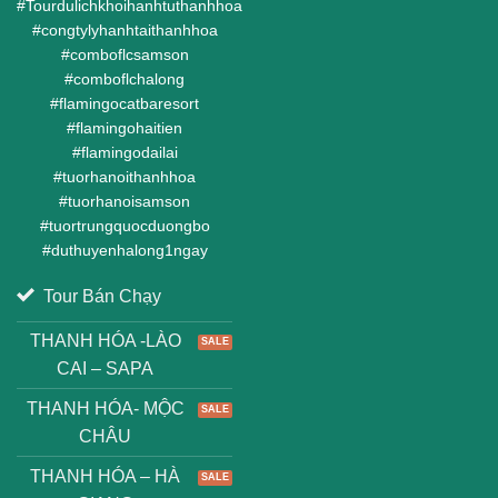
#
Tourdulichkhoihanhtuthanhhoa
#
congtylyhanhtaithanhhoa
#
comboflcsamson
#
comboflchalong
#
flamingocatbaresort
#
flamingohaitien
#
flamingodailai
#
tuorhanoithanhhoa
#
tuorhanoisamson
#
tuortrungquocduongbo
#
duthuyenhalong1ngay
Tour Bán Chạy
THANH HÓA -LÀO
CAI – SAPA
THANH HÓA- MỘC
CHÂU
THANH HÓA – HÀ