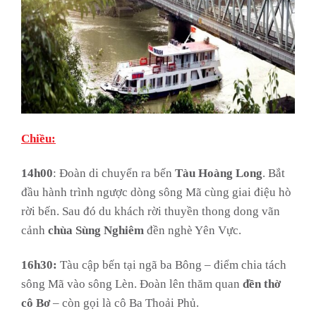
Chiều:
14h00
: Đoàn di chuyển ra bến
Tàu Hoàng Long
. Bắt
đầu hành trình ngược dòng sông Mã cùng giai điệu hò
rời bến. Sau đó du khách rời thuyền thong dong vãn
cảnh
chùa Sùng Nghiêm
đền nghè Yên Vực.
16h30:
Tàu cập bến tại ngã ba Bông – điểm chia tách
sông Mã vào sông Lèn. Đoàn lên thăm quan
đền thờ
cô Bơ
– còn gọi là cô Ba Thoải Phủ.