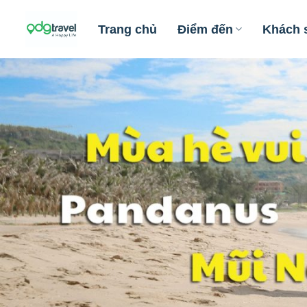
Skip
to
Trang chủ
Điểm đến
Khách 
content