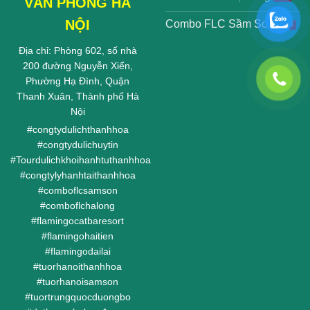
VĂN PHÒNG HÀ
NỘI
Combo FLC Sầm Sơn
Địa chỉ: Phòng 602, số nhà
200 đường Nguyễn Xiển,
Phường Hạ Đình, Quận
Thanh Xuân, Thành phố Hà
Nội
#
congtydulichthanhhoa
#
congtydulichuytin
#
Tourdulichkhoihanhtuthanhhoa
#
congtylyhanhtaithanhhoa
#
comboflcsamson
#
comboflchalong
#
flamingocatbaresort
#
flamingohaitien
#
flamingodailai
#
tuorhanoithanhhoa
#
tuorhanoisamson
#
tuortrungquocduongbo