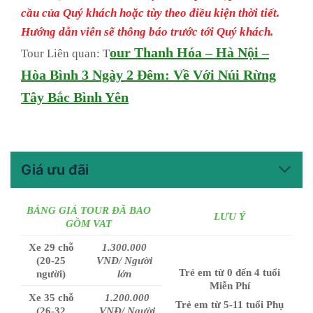
cầu của Quý khách hoặc tùy theo điều kiện thời tiết.
Hướng dẫn viên sẽ thông báo trước tới Quý khách.
our Thanh Hóa – Hà Nội –
Tour Liên quan:
T
Hòa Bình 3 Ngày 2 Đêm: Về Với Núi Rừng
Tây Bắc Bình Yên
Giá ưu đãi
BẢNG GIÁ TOUR ĐÃ BAO
LƯU Ý
GỒM VAT
Xe 29 chỗ
1.300.000
(20-25
VNĐ/ Người
Trẻ em từ 0 đến 4 tuổi
người)
lớn
Miễn Phí
Xe 35 chỗ
1.200.000
Trẻ em từ 5-11 tuổi Phụ
(26-32
VNĐ/ Người