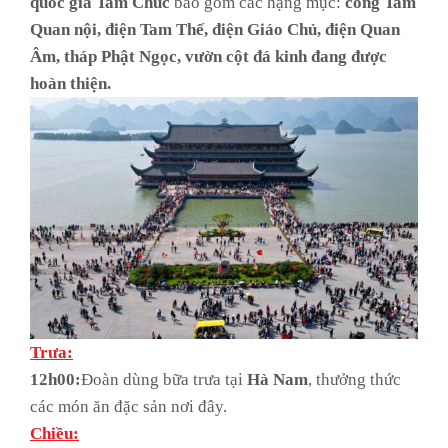
quốc gia Tam Chúc
bao gồm các hạng mục:
cổng Tam
Quan nội, điện Tam Thế, điện Giáo Chủ, điện Quan
Âm, tháp Phật Ngọc, vườn cột đá kinh đang được
hoàn thiện.
Trưa:
12h00:
Đoàn dùng bữa trưa tại
Hà Nam
, thưởng thức
các món ăn đặc sản nơi đây.
Chiều: