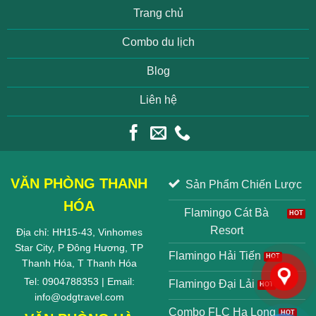
Trang chủ
Combo du lịch
Blog
Liên hệ
VĂN PHÒNG THANH
Sản Phẩm Chiến Lược
HÓA
Flamingo Cát Bà
Resort
Địa chỉ: HH15-43, Vinhomes
Star City, P Đông Hương, TP
Flamingo Hải Tiến
Thanh Hóa, T Thanh Hóa
Tel: 0904788353 | Email:
Flamingo Đại Lải
info@odgtravel.com
Combo FLC Hạ Long