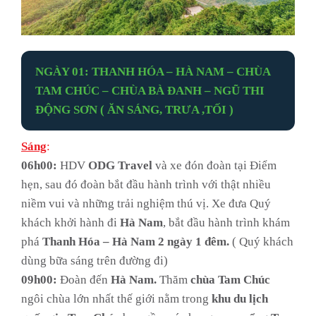
NGÀY 01: THANH HÓA – HÀ NAM – CHÙA
TAM CHÚC – CHÙA BÀ ĐANH – NGŨ THI
ĐỘNG SƠN ( ĂN SÁNG, TRƯA ,TỐI )
Sáng
:
06h00:
HDV
ODG Travel
và xe đón đoàn tại Điểm
hẹn, sau đó đoàn bắt đầu hành trình với thật nhiều
niềm vui và những trải nghiệm thú vị. Xe đưa Quý
khách khởi hành đi
Hà Nam
, bắt đầu hành trình khám
phá
Thanh Hóa – Hà Nam 2 ngày 1 đêm.
( Quý khách
dùng bữa sáng trên đường đi)
09h00:
Đoàn đến
Hà Nam.
Thăm
chùa Tam Chúc
ngôi chùa lớn nhất thế giới nằm trong
khu du lịch