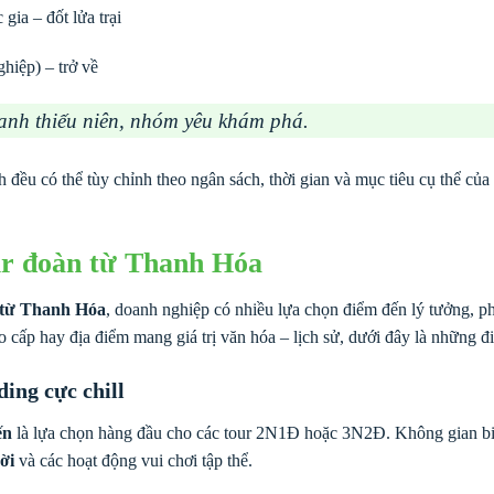
ia – đốt lửa trại
hiệp) – trở về
anh thiếu niên, nhóm yêu khám phá.
ình đều có thể tùy chỉnh theo ngân sách, thời gian và mục tiêu cụ thể củ
ur đoàn từ Thanh Hóa
hể từ Thanh Hóa
, doanh nghiệp có nhiều lựa chọn điểm đến lý tưởng, p
cấp hay địa điểm mang giá trị văn hóa – lịch sử, dưới đây là những đ
ing cực chill
ến
là lựa chọn hàng đầu cho các tour 2N1Đ hoặc 3N2Đ. Không gian biển
ời
và các hoạt động vui chơi tập thể.