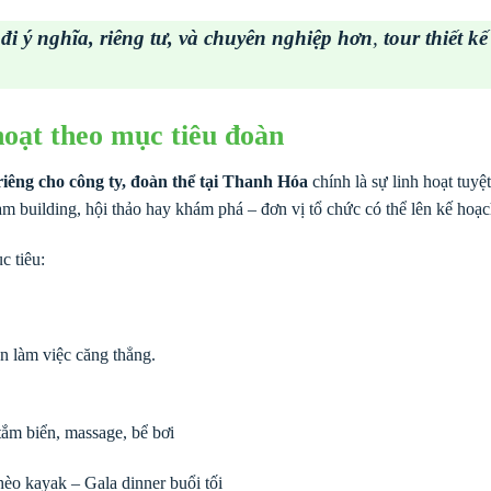
đi ý nghĩa, riêng tư, và chuyên nghiệp hơn
,
tour thiết 
 hoạt theo mục tiêu đoàn
 riêng cho công ty, đoàn thể tại Thanh Hóa
chính là sự linh hoạt tuyệ
m building, hội thảo hay khám phá – đơn vị tổ chức có thể lên kế hoạch
c tiêu:
an làm việc căng thẳng.
tắm biển, massage, bể bơi
èo kayak – Gala dinner buổi tối