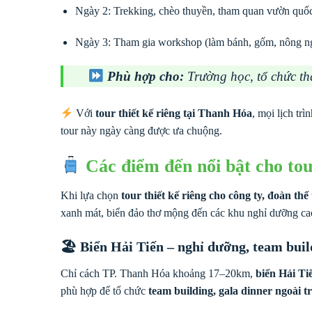
Ngày 2: Trekking, chèo thuyền, tham quan vườn quốc g
Ngày 3: Tham gia workshop (làm bánh, gốm, nông ng
Phù hợp cho:
Trường học, tổ chức th
Với
tour thiết kế riêng tại Thanh Hóa
, mọi lịch tr
tour này ngày càng được ưa chuộng.
Các điểm đến nổi bật cho to
Khi lựa chọn
tour thiết kế riêng cho công ty, đoàn t
xanh mát, biển đảo thơ mộng đến các khu nghỉ dưỡng cao 
🏖
Biển Hải Tiến – nghỉ dưỡng, team build
Chỉ cách TP. Thanh Hóa khoảng 17–20km,
biển Hải Ti
phù hợp để tổ chức
team building, gala dinner ngoài tr