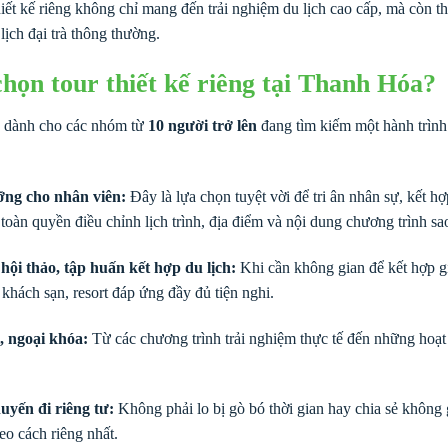
iết kế riêng không chỉ mang đến trải nghiệm du lịch cao cấp, mà còn th
ịch đại trà thông thường.
họn tour thiết kế riêng tại Thanh Hóa?
g dành cho các nhóm từ
10 người trở lên
đang tìm kiếm một hành trình 
ỡng cho nhân viên:
Đây là lựa chọn tuyệt vời để tri ân nhân sự, kết h
 toàn quyền điều chỉnh lịch trình, địa điểm và nội dung chương trình s
ội thảo, tập huấn kết hợp du lịch:
Khi cần không gian để kết hợp gi
 khách sạn, resort đáp ứng đầy đủ tiện nghi.
, ngoại khóa:
Từ các chương trình trải nghiệm thực tế đến những hoạt đ
yến đi riêng tư:
Không phải lo bị gò bó thời gian hay chia sẻ không 
eo cách riêng nhất.