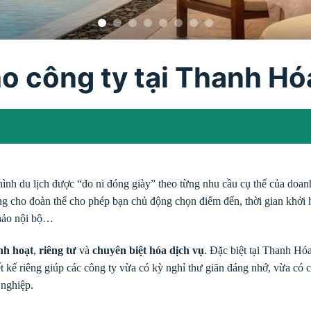
ho công ty tại Thanh Hó
 hình du lịch được “đo ni đóng giày” theo từng nhu cầu cụ thể của do
riêng cho đoàn thể cho phép bạn chủ động chọn điểm đến, thời gian khởi 
thảo nội bộ…
inh hoạt
,
riêng tư
và
chuyên biệt hóa dịch vụ
. Đặc biệt tại Thanh Hó
 kế riêng giúp các công ty vừa có kỳ nghỉ thư giãn đáng nhớ, vừa có 
nghiệp.