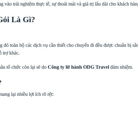
ng vào trải nghiệm thực tế, sự thoải mái và giá trị lâu dài cho khách hàn
Gói Là Gì?
ong đó toàn bộ các dịch vụ cần thiết cho chuyến đi đều được chuẩn bị s
 trợ khác.
âu tổ chức còn lại sẽ do
Công ty lữ hành ODG Travel
đảm nhiệm.
?
ang lại nhiều lợi ích rõ rệt: