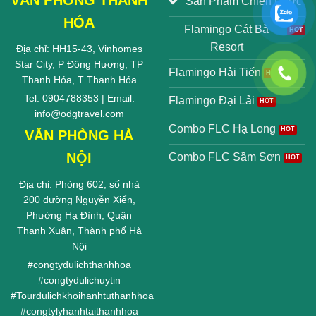
VĂN PHÒNG THANH
Sản Phẩm Chiến Lược
HÓA
Flamingo Cát Bà
Resort
Địa chỉ: HH15-43, Vinhomes
Star City, P Đông Hương, TP
Flamingo Hải Tiến
Thanh Hóa, T Thanh Hóa
Tel: 0904788353 | Email:
Flamingo Đại Lải
info@odgtravel.com
Combo FLC Hạ Long
VĂN PHÒNG HÀ
NỘI
Combo FLC Sầm Sơn
Địa chỉ: Phòng 602, số nhà
200 đường Nguyễn Xiển,
Phường Hạ Đình, Quận
Thanh Xuân, Thành phố Hà
Nội
#
congtydulichthanhhoa
#
congtydulichuytin
#
Tourdulichkhoihanhtuthanhhoa
#
congtylyhanhtaithanhhoa