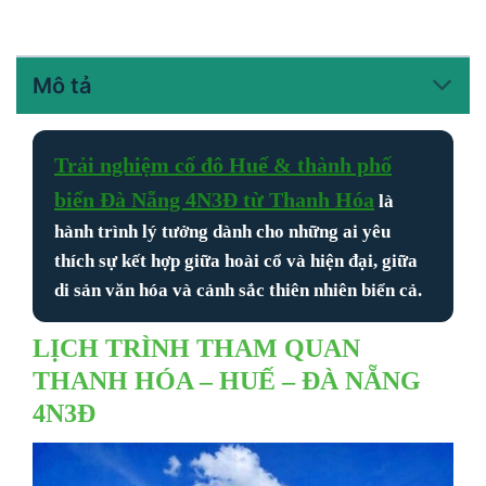
Mô tả
Trải nghiệm cố đô Huế & thành phố
biển Đà Nẵng 4N3Đ từ Thanh Hóa
là
hành trình lý tưởng dành cho những ai yêu
thích sự kết hợp giữa hoài cổ và hiện đại, giữa
di sản văn hóa và cảnh sắc thiên nhiên biển cả.
LỊCH TRÌNH THAM QUAN
THANH HÓA – HUẾ – ĐÀ NẴNG
4N3Đ