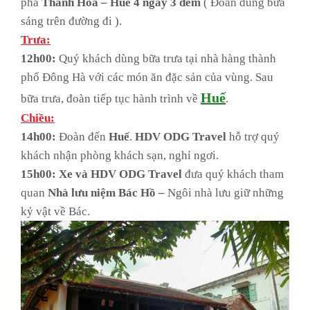
phá
Thanh Hóa – Huế 4 ngày 3 đêm
( Đoàn dùng bữa
sáng trên đường đi ).
Trưa:
12h00:
Quý khách dùng bữa trưa tại nhà hàng thành
phố Đông Hà với các món ăn đặc sản của vùng. Sau
Huế
bữa trưa, đoàn tiếp tục hành trình về
.
Chiều:
14h00:
Đoàn đến
Huế
.
HDV ODG Travel
hỗ trợ quý
khách nhận phòng khách sạn, nghỉ ngơi.
15h00: Xe và HDV ODG Travel
đưa quý khách tham
quan
Nhà lưu niệm Bác Hồ –
Ngôi nhà lưu giữ những
kỷ vật về Bác.