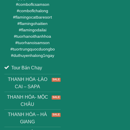
#
comboflcsamson
#
comboflchalong
#
flamingocatbaresort
#
flamingohaitien
#
flamingodailai
#
tuorhanoithanhhoa
#
tuorhanoisamson
#
tuortrungquocduongbo
#
duthuyenhalong1ngay
Tour Bán Chạy
THANH HÓA -LÀO
CAI – SAPA
THANH HÓA- MỘC
CHÂU
THANH HÓA – HÀ
GIANG