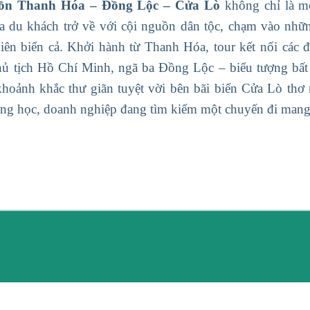
ồn Thanh Hóa – Đồng Lộc – Cửa Lò
không chỉ là mộ
ưa du khách trở về với cội nguồn dân tộc, chạm vào nhữ
hiên biển cả. Khởi hành từ Thanh Hóa, tour kết nối các 
ủ tịch Hồ Chí Minh, ngã ba Đồng Lộc – biểu tượng bất k
hoảnh khắc thư giãn tuyệt vời bên bãi biển Cửa Lò thơ
ường học, doanh nghiệp đang tìm kiếm một chuyến đi mang t