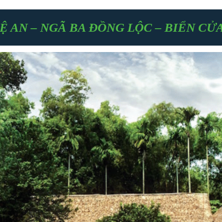
 AN – NGÃ BA ĐỒNG LỘC – BIỂN CỬA L