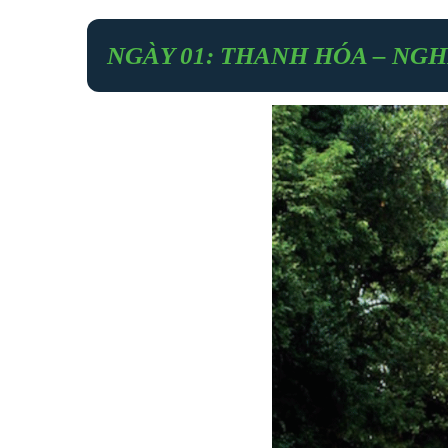
NGÀY 01: THANH HÓA – NGHỆ