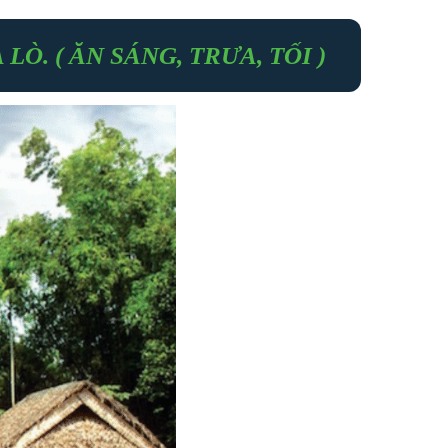
Ò. ( ĂN SÁNG, TRƯA, TỐI )