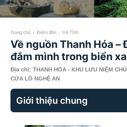
Trang chủ
/
Điểm đến
/
Hà Tĩnh
Về nguồn Thanh Hóa – Đ
đắm mình trong biển x
Địa chỉ: THANH HÓA - KHU LƯU NIỆM CHỦ
CỬA LÒ NGHỆ AN
Giới thiệu chung