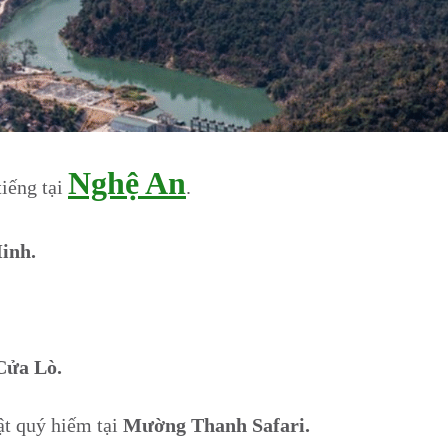
Nghệ An
iếng tại
.
inh.
Cửa Lò.
ật quý hiếm tại
Mường Thanh Safari.