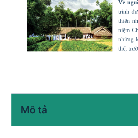
Về ngu
trình đ
thiên n
niệm Ch
những k
thể, tr
Mô tả