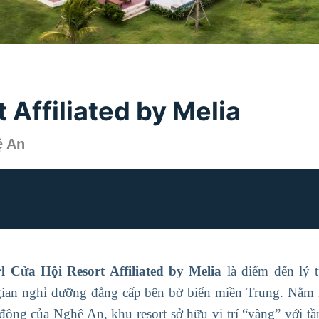
 Affiliated by Melia
ệ An
l Cửa Hội Resort Affiliated by Melia
là điểm đến lý 
ian nghỉ dưỡng đẳng cấp bên bờ biển miền Trung. Nằm n
i động của Nghệ An, khu resort sở hữu vị trí “vàng” với 