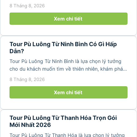
phố để tìm về không gian núi rừng trong lành,
8 Tháng 8, 2026
những bản làng bình yên và cảnh quan ruộng bậc
thang đặc trưng. Từ...
Xem chi tiết
Tour Pù Luông Từ Ninh Bình Có Gì Hấp
Dẫn?
Tour Pù Luông Từ Ninh Bình là lựa chọn lý tưởng
cho du khách muốn tìm về thiên nhiên, khám phá
bản làng và tận hưởng không gian nghỉ dưỡng yên
8 Tháng 8, 2026
bình. Với lịch trình 2N1Đ hoặc 3N2Đ, hành trình có
thể kết hợp tham...
Xem chi tiết
Tour Pù Luông Từ Thanh Hóa Trọn Gói
Mới Nhất 2026
Tour Pù Luông Từ Thanh Hóa là lựa chọn lý tưởng