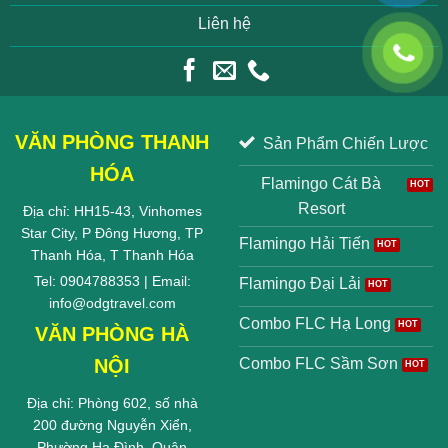
Liên hệ
VĂN PHÒNG THANH
Sản Phẩm Chiến Lược
HÓA
Flamingo Cát Bà
Resort
Địa chỉ: HH15-43, Vinhomes
Star City, P Đông Hương, TP
Flamingo Hải Tiến
Thanh Hóa, T Thanh Hóa
Tel: 0904788353 | Email:
Flamingo Đại Lải
info@odgtravel.com
Combo FLC Hạ Long
VĂN PHÒNG HÀ
NỘI
Combo FLC Sầm Sơn
Địa chỉ: Phòng 602, số nhà
200 đường Nguyễn Xiển,
Phường Hạ Đình, Quận