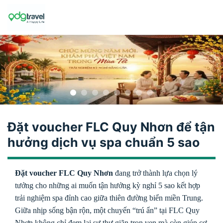
Skip
to
content
Đặt voucher FLC Quy Nhơn để tận
hưởng dịch vụ spa chuẩn 5 sao
Đặt voucher FLC Quy Nhơn
đang trở thành lựa chọn lý
tưởng cho những ai muốn tận hưởng kỳ nghỉ 5 sao kết hợp
trải nghiệm spa đỉnh cao giữa thiên đường biển miền Trung.
Giữa nhịp sống bận rộn, một chuyến “trú ẩn” tại FLC Quy
Nhơn không chỉ đem lại sự thư giãn trọn vẹn mà còn giúp cơ