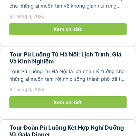
cho những ai muốn tìm về không gian núi rừng
trong lành, ruộng bậc thang xanh mướt và những
8 Tháng 8, 2026
bản làng bình yên ngay trong một hành trình ngắn
ngày. Không cần di chuyển...
Xem chi tiết
Tour Pù Luông Từ Hà Nội: Lịch Trình, Giá
Và Kinh Nghiệm
Tour Pù Luông Từ Hà Nội là lựa chọn lý tưởng cho
những ai muốn tạm rời nhịp sống thành phố để tìm
về không gian núi rừng xanh mát, những bản làng
8 Tháng 8, 2026
yên bình và ruộng bậc thang đặc trưng của Pù
Luông. Với...
Xem chi tiết
Tour Đoàn Pù Luông Kết Hợp Nghỉ Dưỡng
Và Gala Dinner