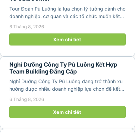
Tour Đoàn Pù Luông là lựa chọn lý tưởng dành cho
doanh nghiệp, cơ quan và các tổ chức muốn kết
hợp nghỉ dưỡng, tham quan và tổ chức các hoạt
6 Tháng 8, 2026
động gắn kết tập thể. Với cảnh quan thiên nhiên
nguyên sơ, không khí...
Xem chi tiết
Nghỉ Dưỡng Công Ty Pù Luông Kết Hợp
Team Building Đẳng Cấp
Nghỉ Dưỡng Công Ty Pù Luông đang trở thành xu
hướng được nhiều doanh nghiệp lựa chọn để kết
hợp giữa nghỉ ngơi, tái tạo năng lượng và xây
6 Tháng 8, 2026
dựng tinh thần đồng đội. Thay vì những chuyến du
lịch đơn thuần, nhiều công ty...
Xem chi tiết