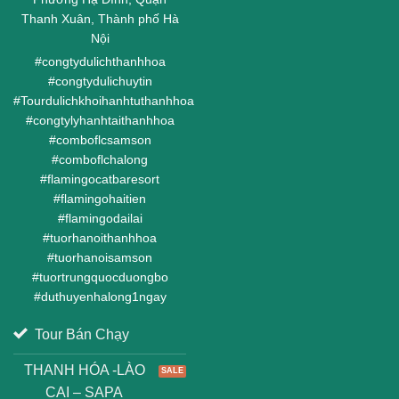
Thanh Xuân, Thành phố Hà
Nội
#
congtydulichthanhhoa
#
congtydulichuytin
#
Tourdulichkhoihanhtuthanhhoa
#
congtylyhanhtaithanhhoa
#
comboflcsamson
#
comboflchalong
#
flamingocatbaresort
#
flamingohaitien
#
flamingodailai
#
tuorhanoithanhhoa
#
tuorhanoisamson
#
tuortrungquocduongbo
#
duthuyenhalong1ngay
Tour Bán Chạy
THANH HÓA -LÀO
CAI – SAPA