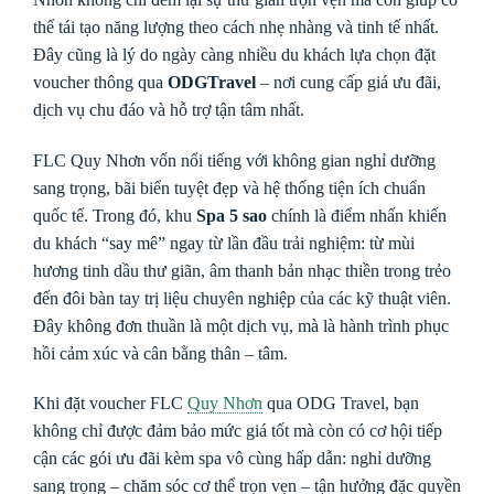
thể tái tạo năng lượng theo cách nhẹ nhàng và tinh tế nhất.
Đây cũng là lý do ngày càng nhiều du khách lựa chọn đặt
voucher thông qua
ODGTravel
– nơi cung cấp giá ưu đãi,
dịch vụ chu đáo và hỗ trợ tận tâm nhất.
FLC Quy Nhơn vốn nổi tiếng với không gian nghỉ dưỡng
sang trọng, bãi biển tuyệt đẹp và hệ thống tiện ích chuẩn
quốc tế. Trong đó, khu
Spa 5 sao
chính là điểm nhấn khiến
du khách “say mê” ngay từ lần đầu trải nghiệm: từ mùi
hương tinh dầu thư giãn, âm thanh bản nhạc thiền trong trẻo
đến đôi bàn tay trị liệu chuyên nghiệp của các kỹ thuật viên.
Đây không đơn thuần là một dịch vụ, mà là hành trình phục
hồi cảm xúc và cân bằng thân – tâm.
Khi đặt voucher FLC
Quy Nhơn
qua ODG Travel, bạn
không chỉ được đảm bảo mức giá tốt mà còn có cơ hội tiếp
cận các gói ưu đãi kèm spa vô cùng hấp dẫn: nghỉ dưỡng
sang trọng – chăm sóc cơ thể trọn vẹn – tận hưởng đặc quyền