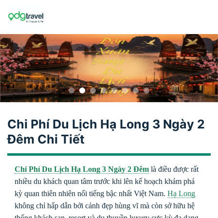
Skip
to
content
Chi Phí Du Lịch Hạ Long 3 Ngày 2
Đêm Chi Tiết
Chi Phí Du Lịch Hạ Long 3 Ngày 2 Đêm
là điều được rất
nhiều du khách quan tâm trước khi lên kế hoạch khám phá
kỳ quan thiên nhiên nổi tiếng bậc nhất Việt Nam.
Hạ Long
không chỉ hấp dẫn bởi cảnh đẹp hùng vĩ mà còn sở hữu hệ
thống khách sạn, resort và du thuyền luxury cực kỳ đa dạng,