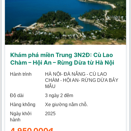
Khám phá miền Trung 3N2Đ: Cù Lao
Chàm – Hội An – Rừng Dừa từ Hà Nội
Hành trình
HÀ NỘI- ĐÀ NẴNG - CÙ LAO
CHÀM - HỘI AN- RỪNG DỪA BẢY
MẪU
Độ dài
3 ngày 2 đêm
Hàng không
Xe giường nằm chỗ.
Ngày khởi
2025
hành
4.950.000
₫