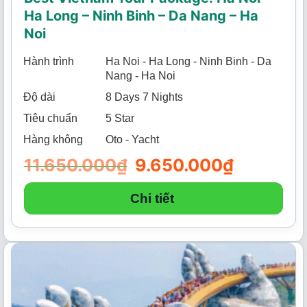
Ha Long – Ninh Binh – Da Nang – Ha
Noi
Hành trình
Ha Noi - Ha Long - Ninh Binh - Da
Nang - Ha Noi
Độ dài
8 Days 7 Nights
Tiêu chuẩn
5 Star
Hàng không
Oto - Yacht
11.650.000
₫
Giá
9.650.000
₫
Giá
gốc
hiện
là:
tại
11.650.000₫.
là:
Chi tiết
9.650.000₫.