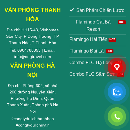
VĂN PHÒNG THANH
Sản Phẩm Chiến Lược
HÓA
Flamingo Cát Bà
Resort
Địa chỉ: HH15-43, Vinhomes
Star City, P Đông Hương, TP
Flamingo Hải Tiến
Thanh Hóa, T Thanh Hóa
Tel: 0904788353 | Email:
Flamingo Đại Lải
info@odgtravel.com
Combo FLC Hạ Long
VĂN PHÒNG HÀ
NỘI
Combo FLC Sầm Sơn
Địa chỉ: Phòng 602, số nhà
200 đường Nguyễn Xiển,
Phường Hạ Đình, Quận
Thanh Xuân, Thành phố Hà
Nội
#
congtydulichthanhhoa
#
congtydulichuytin