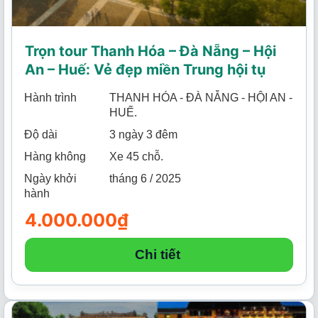
Trọn tour Thanh Hóa – Đà Nẵng – Hội
An – Huế: Vẻ đẹp miền Trung hội tụ
Hành trình
THANH HÓA - ĐÀ NẴNG - HỘI AN -
HUẾ.
Độ dài
3 ngày 3 đêm
Hàng không
Xe 45 chỗ.
Ngày khởi
tháng 6 / 2025
hành
4.000.000
₫
Chi tiết