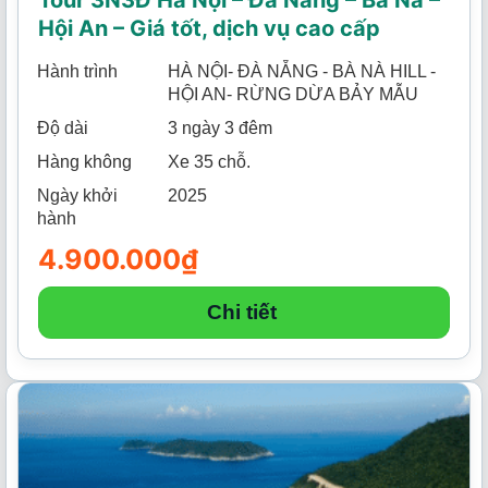
Hội An – Giá tốt, dịch vụ cao cấp
Hành trình
HÀ NỘI- ĐÀ NẴNG - BÀ NÀ HILL -
HỘI AN- RỪNG DỪA BẢY MẪU
Độ dài
3 ngày 3 đêm
Hàng không
Xe 35 chỗ.
Ngày khởi
2025
hành
4.900.000
₫
Chi tiết