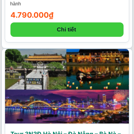
hành
4.790.000
₫
Chi tiết
Tour 3N3Đ Hà Nội – Đà Nẵng – Bà Nà –