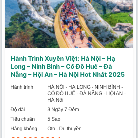
Hành Trình Xuyên Việt: Hà Nội – Hạ
Long – Ninh Bình – Cố Đô Huế – Đà
Nẵng – Hội An – Hà Nội Hot Nhất 2025
Hành trình
HÀ NỘI - HẠ LONG - NINH BÌNH -
CỐ ĐÔ HUẾ - ĐÀ NẴNG - HỘI AN -
HÀ Nội
Độ dài
8 Ngày 7 Đêm
Tiêu chuẩn
5 Sao
Hàng không
Oto - Du thuyền