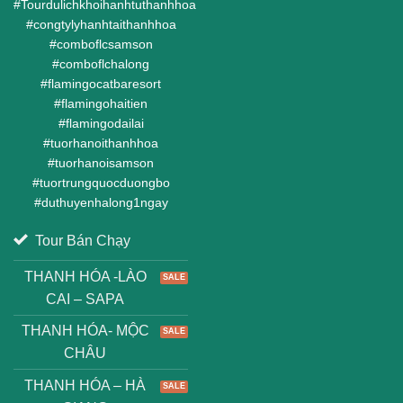
#
Tourdulichkhoihanhtuthanhhoa
#
congtylyhanhtaithanhhoa
#
comboflcsamson
#
comboflchalong
#
flamingocatbaresort
#
flamingohaitien
#
flamingodailai
#
tuorhanoithanhhoa
#
tuorhanoisamson
#
tuortrungquocduongbo
#
duthuyenhalong1ngay
Tour Bán Chạy
THANH HÓA -LÀO
CAI – SAPA
THANH HÓA- MỘC
CHÂU
THANH HÓA – HÀ