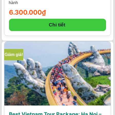
hành
6.300.000
₫
Chi tiết
Giảm giá!
Best Vietnam Tour Package: Ha Noi –