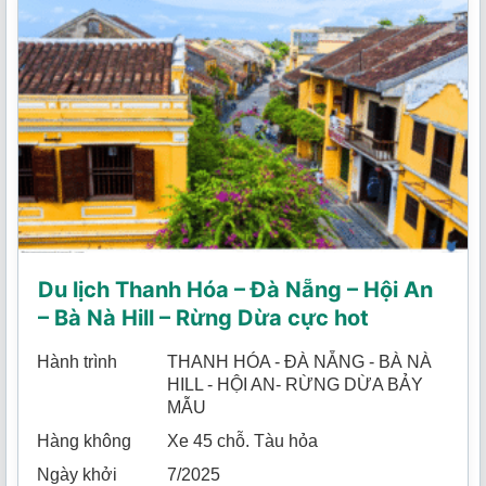
Du lịch Thanh Hóa – Đà Nẵng – Hội An
– Bà Nà Hill – Rừng Dừa cực hot
Hành trình
THANH HÓA - ĐÀ NẴNG - BÀ NÀ
HILL - HỘI AN- RỪNG DỪA BẢY
MẪU
Hàng không
Xe 45 chỗ. Tàu hỏa
Ngày khởi
7/2025