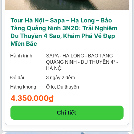
Tour Hà Nội – Sapa – Hạ Long – Bảo
Tàng Quảng Ninh 3N2Đ: Trải Nghiệm
Du Thuyền 4 Sao, Khám Phá Vẻ Đẹp
Miền Bắc
Hành trình
SAPA - HẠ LONG - BẢO TÀNG
QUẢNG NINH - DU THUYỀN 4* -
HÀ NỘI
Độ dài
3 ngày 2 đêm
Hàng không
Ô tô, Du thuyền
4.350.000
₫
Chi tiết