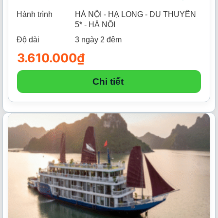
Hành trình
HÀ NỘI - HẠ LONG - DU THUYỀN
5* - HÀ NỘI
Độ dài
3 ngày 2 đêm
3.610.000
₫
Chi tiết