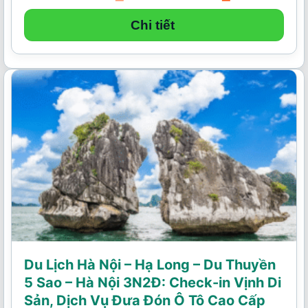
gốc
hiện
là:
tại
4.490.000₫.
là:
Chi tiết
3.450.000₫.
Du Lịch Hà Nội – Hạ Long – Du Thuyền
5 Sao – Hà Nội 3N2Đ: Check-in Vịnh Di
Sản, Dịch Vụ Đưa Đón Ô Tô Cao Cấp