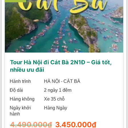
Tour Hà Nội đi Cát Bà 2N1Đ – Giá tốt,
nhiều ưu đãi
Hành trình
HÀ NỘI - CÁT BÀ
Độ dài
2 ngày 1 đêm
Hàng không
Xe 35 chỗ
Ngày khởi
Hàng Ngày
hành
4.490.000
₫
Giá
3.450.000
₫
Giá