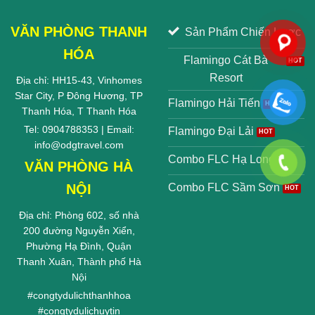
VĂN PHÒNG THANH
Sản Phẩm Chiến Lược
HÓA
Flamingo Cát Bà
Resort
Địa chỉ: HH15-43, Vinhomes
Star City, P Đông Hương, TP
Flamingo Hải Tiến
Thanh Hóa, T Thanh Hóa
Tel: 0904788353 | Email:
Flamingo Đại Lải
info@odgtravel.com
Combo FLC Hạ Long
VĂN PHÒNG HÀ
NỘI
Combo FLC Sầm Sơn
Địa chỉ: Phòng 602, số nhà
200 đường Nguyễn Xiển,
Phường Hạ Đình, Quận
Thanh Xuân, Thành phố Hà
Nội
#
congtydulichthanhhoa
#
congtydulichuytin