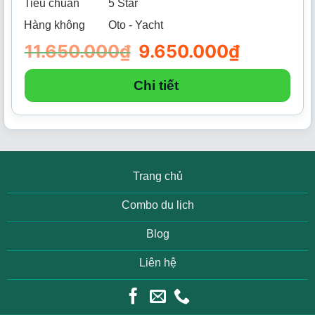
Tiêu chuẩn
5 Star
Hàng không
Oto - Yacht
11.650.000
₫
Giá
9.650.000
₫
Giá
gốc
hiện
là:
tại
11.650.000₫.
là:
Chi tiết
9.650.000₫.
Trang chủ
Combo du lịch
Blog
Liên hệ