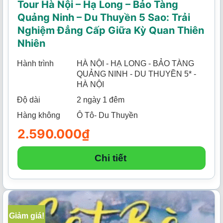
Tour Hà Nội – Hạ Long – Bảo Tàng
Quảng Ninh – Du Thuyền 5 Sao: Trải
Nghiệm Đẳng Cấp Giữa Kỳ Quan Thiên
Nhiên
Hành trình
HÀ NỘI - HẠ LONG - BẢO TÀNG
QUẢNG NINH - DU THUYỀN 5* -
HÀ NỘI
Độ dài
2 ngày 1 đêm
Hàng không
Ô Tô- Du Thuyền
2.590.000
₫
Chi tiết
Giảm giá!