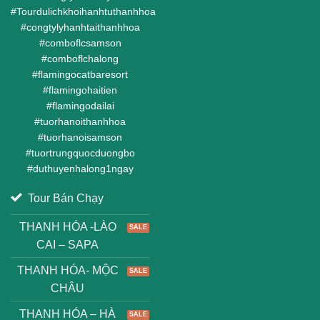
#
Tourdulichkhoihanhtuthanhhoa
#
congtylyhanhtaithanhhoa
#
comboflcsamson
#
comboflchalong
#
flamingocatbaresort
#
flamingohaitien
#
flamingodailai
#
tuorhanoithanhhoa
#
tuorhanoisamson
#
tuortrungquocduongbo
#
duthuyenhalong1ngay
Tour Bán Chạy
THANH HÓA -LÀO
CAI – SAPA
THANH HÓA- MỘC
CHÂU
THANH HÓA – HÀ