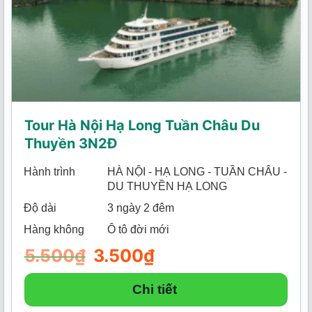
Tour Hà Nội Hạ Long Tuần Châu Du
Thuyền 3N2Đ
Hành trình
HÀ NỘI - HẠ LONG - TUẦN CHÂU -
DU THUYỀN HẠ LONG
Độ dài
3 ngày 2 đêm
Hàng không
Ô tô đời mới
5.500
₫
Giá
3.500
₫
Giá
gốc
hiện
là:
tại
5.500₫.
là:
Chi tiết
3.500₫.