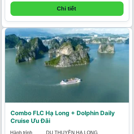
Chi tiết
Combo FLC Hạ Long + Dolphin Daily
Cruise Ưu Đãi
Hành trình
DU THUYỀN HẠ LONG