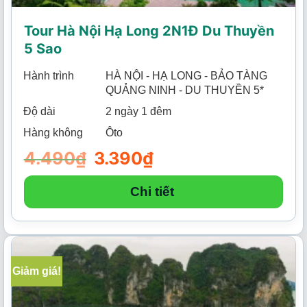
Tour Hà Nội Hạ Long 2N1Đ Du Thuyền
5 Sao
Hành trình
HÀ NỘI - HẠ LONG - BẢO TÀNG
QUẢNG NINH - DU THUYỀN 5*
Độ dài
2 ngày 1 đêm
Hàng không
Ôto
4.490
₫
Giá
3.390
₫
Giá
gốc
hiện
là:
tại
4.490₫.
là:
Chi tiết
3.390₫.
Giảm giá!