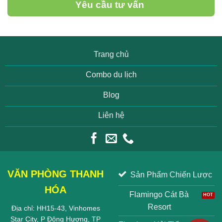
Yêu cầu tư vấn
Trang chủ
Combo du lịch
Blog
Liên hệ
VĂN PHÒNG THANH
Sản Phẩm Chiến Lược
HÓA
Flamingo Cát Bà
Resort
Địa chỉ: HH15-43, Vinhomes
Star City, P Đông Hương, TP