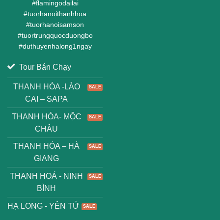
#
flamingodailai
#
tuorhanoithanhhoa
#
tuorhanoisamson
#
tuortrungquocduongbo
#
duthuyenhalong1ngay
Tour Bán Chạy
THANH HÓA -LÀO
CAI – SAPA
THANH HÓA- MỘC
CHÂU
THANH HÓA – HÀ
GIANG
THANH HOÁ - NINH
BÌNH
HẠ LONG - YÊN TỬ