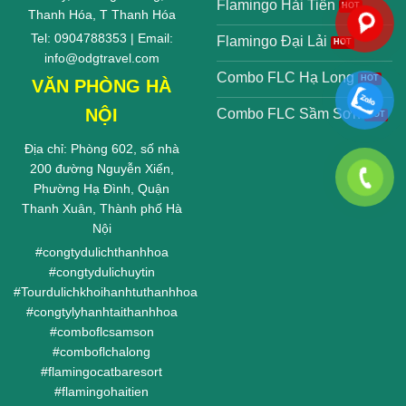
Flamingo Hải Tiến
Thanh Hóa, T Thanh Hóa
Tel: 0904788353 | Email:
Flamingo Đại Lải
info@odgtravel.com
Combo FLC Hạ Long
VĂN PHÒNG HÀ
NỘI
Combo FLC Sầm Sơn
Địa chỉ: Phòng 602, số nhà
200 đường Nguyễn Xiển,
Phường Hạ Đình, Quận
Thanh Xuân, Thành phố Hà
Nội
#
congtydulichthanhhoa
#
congtydulichuytin
#
Tourdulichkhoihanhtuthanhhoa
#
congtylyhanhtaithanhhoa
#
comboflcsamson
#
comboflchalong
#
flamingocatbaresort
#
flamingohaitien