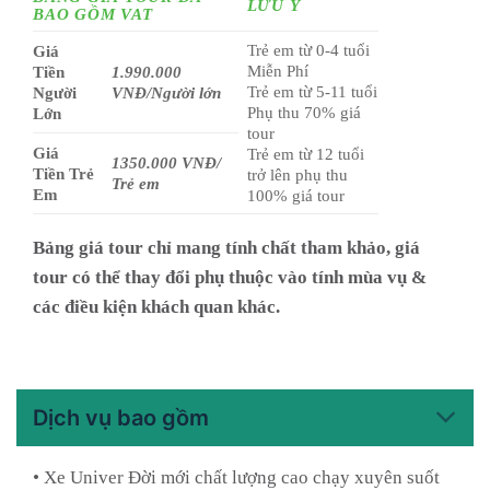
LƯU Ý
BAO GỒM VAT
Trẻ em từ 0-4 tuổi
Giá
Miễn Phí
Tiền
1.990.000
Trẻ em từ 5-11 tuổi
Người
VNĐ/Người lớn
Phụ thu 70% giá
Lớn
tour
Giá
Trẻ em từ 12 tuổi
1350.000 VNĐ/
Tiền Trẻ
trở lên phụ thu
Trẻ em
Em
100% giá tour
Bảng giá tour chỉ mang tính chất tham khảo, giá
tour có thể thay đổi phụ thuộc vào tính mùa vụ &
các điều kiện khách quan khác.
Dịch vụ bao gồm
• Xe Univer Đời mới chất lượng cao chạy xuyên suốt