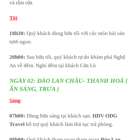
và tắm rửa
Tối
:
18h30:
Quý khách dùng bữa tối với các món hải sản
tươi ngon.
20h00:
Sau bữa tối, quý khách tự do khám phá Nghệ
An về đêm. Nghỉ đêm tại khách Cửa Lò
NGÀY 02: ĐẢO LAN CHÂU- THANH HOÁ (
ĂN SÁNG, TRƯA )
Sáng
:
07h00:
Dùng bữa sáng tại khách sạn.
HDV ODG
Travel
hỗ trợ quý khách làm thủ tục trả phòng.
08h00:
Quý khách tham quan tham quan
Đảo Lan