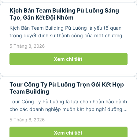
Kịch Bản Team Building Pù Luông Sáng
Tạo, Gắn Kết Đội Nhóm
Kịch Bản Team Building Pù Luông là yếu tố quan
trọng quyết định sự thành công của một chương
trình du lịch doanh nghiệp. Một kịch bản được xây
5 Tháng 8, 2026
dựng bài bản không chỉ mang đến những phút
giây vui vẻ, sôi động mà còn...
Xem chi tiết
Tour Công Ty Pù Luông Trọn Gói Kết Hợp
Team Building
Tour Công Ty Pù Luông là lựa chọn hoàn hảo dành
cho các doanh nghiệp muốn kết hợp nghỉ dưỡng,
team building và gắn kết tập thể trong không gian
5 Tháng 8, 2026
thiên nhiên trong lành. Chỉ cách Hà Nội và Thanh
Hóa vài giờ di chuyển,...
Xem chi tiết