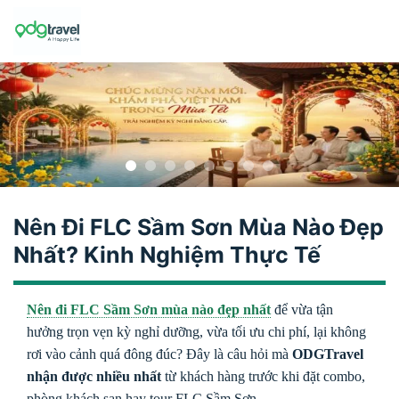
Skip
to
content
Nên Đi FLC Sầm Sơn Mùa Nào Đẹp
Nhất? Kinh Nghiệm Thực Tế
Nên đi FLC Sầm Sơn mùa nào đẹp nhất
để vừa tận
hưởng trọn vẹn kỳ nghỉ dưỡng, vừa tối ưu chi phí, lại không
rơi vào cảnh quá đông đúc? Đây là câu hỏi mà
ODGTravel
nhận được nhiều nhất
từ khách hàng trước khi đặt combo,
phòng khách sạn hay tour FLC Sầm Sơn.