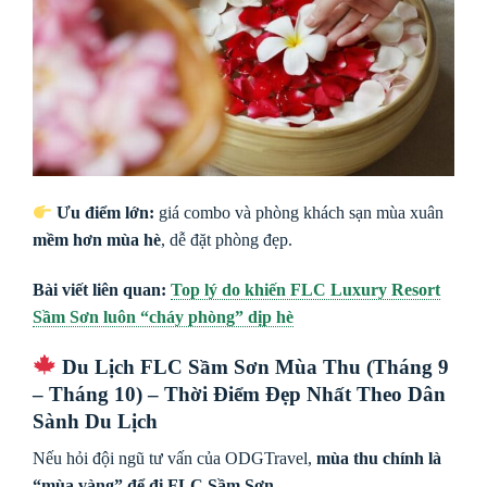
Ưu điểm lớn:
giá combo và phòng khách sạn mùa xuân
mềm hơn mùa hè
, dễ đặt phòng đẹp.
Bài viết liên quan:
Top lý do khiến FLC Luxury Resort
Sầm Sơn luôn “cháy phòng” dịp hè
Du Lịch FLC Sầm Sơn Mùa Thu (Tháng 9
– Tháng 10) – Thời Điểm Đẹp Nhất Theo Dân
Sành Du Lịch
Nếu hỏi đội ngũ tư vấn của ODGTravel,
mùa thu chính là
“mùa vàng” để đi FLC Sầm Sơn
.