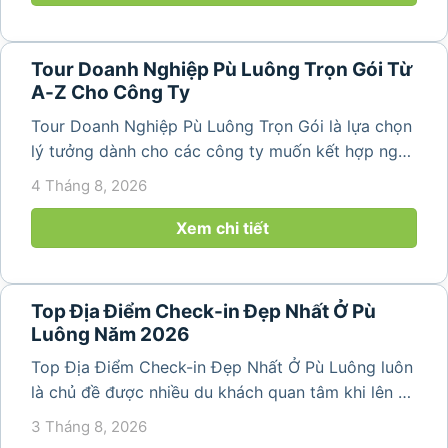
Tour Doanh Nghiệp Pù Luông Trọn Gói Từ
A-Z Cho Công Ty
Tour Doanh Nghiệp Pù Luông Trọn Gói là lựa chọn
lý tưởng dành cho các công ty muốn kết hợp nghỉ
dưỡng, gắn kết đội ngũ và tái tạo năng lượng sau
4 Tháng 8, 2026
những ngày làm việc căng thẳng. Với cảnh quan
thiên nhiên trong lành,...
Xem chi tiết
Top Địa Điểm Check-in Đẹp Nhất Ở Pù
Luông Năm 2026
Top Địa Điểm Check-in Đẹp Nhất Ở Pù Luông luôn
là chủ đề được nhiều du khách quan tâm khi lên kế
hoạch khám phá vùng đất thiên nhiên nổi tiếng
3 Tháng 8, 2026
của Thanh Hóa. Với ruộng bậc thang trải dài, bản