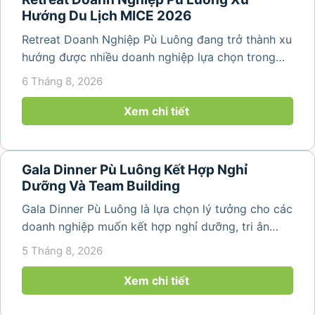
Hướng Du Lịch MICE 2026
Retreat Doanh Nghiệp Pù Luông đang trở thành xu
hướng được nhiều doanh nghiệp lựa chọn trong
năm 2026 khi nhu cầu kết hợp nghỉ dưỡng, hội
6 Tháng 8, 2026
họp và gắn kết đội ngũ ngày càng tăng. Không chỉ
mang đến khoảng thời gian thư giãn...
Xem chi tiết
Gala Dinner Pù Luông Kết Hợp Nghỉ
Dưỡng Và Team Building
Gala Dinner Pù Luông là lựa chọn lý tưởng cho các
doanh nghiệp muốn kết hợp nghỉ dưỡng, tri ân
nhân viên và xây dựng tinh thần đồng đội trong
5 Tháng 8, 2026
không gian thiên nhiên yên bình. Với khung cảnh
núi rừng hùng vĩ, không khí...
Xem chi tiết