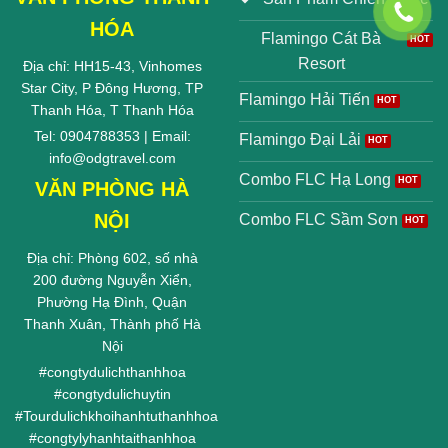
HÓA
Flamingo Cát Bà
Resort
Địa chỉ: HH15-43, Vinhomes
Star City, P Đông Hương, TP
Flamingo Hải Tiến
Thanh Hóa, T Thanh Hóa
Tel: 0904788353 | Email:
Flamingo Đại Lải
info@odgtravel.com
Combo FLC Hạ Long
VĂN PHÒNG HÀ
NỘI
Combo FLC Sầm Sơn
Địa chỉ: Phòng 602, số nhà
200 đường Nguyễn Xiển,
Phường Hạ Đình, Quận
Thanh Xuân, Thành phố Hà
Nội
#
congtydulichthanhhoa
#
congtydulichuytin
#
Tourdulichkhoihanhtuthanhhoa
#
congtylyhanhtaithanhhoa