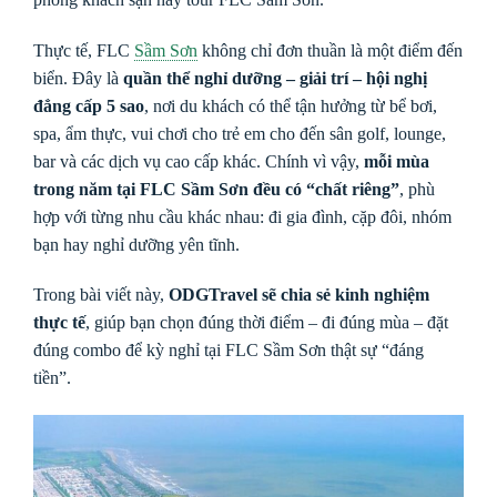
Thực tế, FLC
Sầm Sơn
không chỉ đơn thuần là một điểm đến
biển. Đây là
quần thể nghỉ dưỡng – giải trí – hội nghị
đẳng cấp 5 sao
, nơi du khách có thể tận hưởng từ bể bơi,
spa, ẩm thực, vui chơi cho trẻ em cho đến sân golf, lounge,
bar và các dịch vụ cao cấp khác. Chính vì vậy,
mỗi mùa
trong năm tại FLC Sầm Sơn đều có “chất riêng”
, phù
hợp với từng nhu cầu khác nhau: đi gia đình, cặp đôi, nhóm
bạn hay nghỉ dưỡng yên tĩnh.
Trong bài viết này,
ODGTravel sẽ chia sẻ kinh nghiệm
thực tế
, giúp bạn chọn đúng thời điểm – đi đúng mùa – đặt
đúng combo để kỳ nghỉ tại FLC Sầm Sơn thật sự “đáng
tiền”.