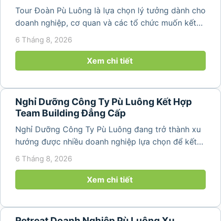
Tour Đoàn Pù Luông là lựa chọn lý tưởng dành cho
doanh nghiệp, cơ quan và các tổ chức muốn kết
hợp nghỉ dưỡng, tham quan và tổ chức các hoạt
6 Tháng 8, 2026
động gắn kết tập thể. Với cảnh quan thiên nhiên
nguyên sơ, không khí...
Xem chi tiết
Nghỉ Dưỡng Công Ty Pù Luông Kết Hợp
Team Building Đẳng Cấp
Nghỉ Dưỡng Công Ty Pù Luông đang trở thành xu
hướng được nhiều doanh nghiệp lựa chọn để kết
hợp giữa nghỉ ngơi, tái tạo năng lượng và xây
6 Tháng 8, 2026
dựng tinh thần đồng đội. Thay vì những chuyến du
lịch đơn thuần, nhiều công ty...
Xem chi tiết
Retreat Doanh Nghiệp Pù Luông Xu