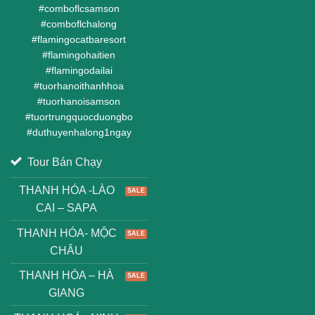
#
comboflcsamson
#
comboflchalong
#
flamingocatbaresort
#
flamingohaitien
#
flamingodailai
#
tuorhanoithanhhoa
#
tuorhanoisamson
#
tuortrungquocduongbo
#
duthuyenhalong1ngay
Tour Bán Chạy
THANH HÓA -LÀO
CAI – SAPA
THANH HÓA- MỘC
CHÂU
THANH HÓA – HÀ
GIANG