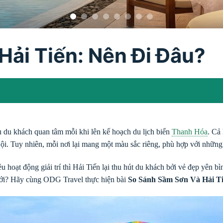
Hải Tiến: Nên Đi Đâu?
u du khách quan tâm mỗi khi lên kế hoạch du lịch biển
Thanh Hóa
. Cả
 Nội. Tuy nhiên, mỗi nơi lại mang một màu sắc riêng, phù hợp với nhữn
u hoạt động giải trí thì Hải Tiến lại thu hút du khách bởi vẻ đẹp yên b
tới? Hãy cùng ODG Travel thực hiện bài
So Sánh Sầm Sơn Và Hải T