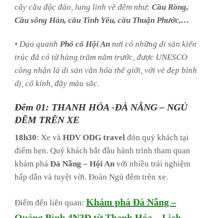
cây cầu độc đáo, lung linh về đêm như:
Cầu Rồng,
Cầu sông Hàn, cầu Tình Yêu, cầu Thuận Phước,…
• Dạo quanh
Phố cổ Hội An
nơi có những di sản kiến
trúc đã có từ hàng trăm năm trước, được UNESCO
công nhận là di sản văn hóa thế giới, với vẻ đẹp bình
dị, cổ kính, đầy màu sắc.
Đêm 01: THANH HÓA -ĐÀ NẴNG – NGỦ
ĐÊM TRÊN XE
18h30
: Xe và
HDV ODG travel
đón quý khách tại
điểm hẹn. Quý khách bắt đầu hành trình tham quan
khám phá
Đà Nẵng – Hội An
với nhiều trải nghiệm
hấp dẫn và tuyệt vời. Đoàn Ngủ đêm trên xe.
Khám phá Đà Nẵng –
Điểm đến liên quan:
Quảng Bình 4N3Đ từ Thanh Hóa – Lịch