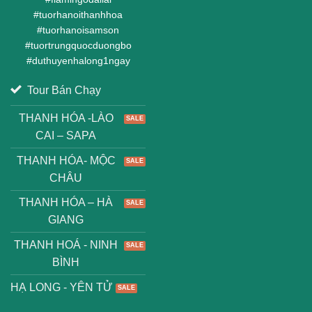
#
tuorhanoithanhhoa
#
tuorhanoisamson
#
tuortrungquocduongbo
#
duthuyenhalong1ngay
Tour Bán Chạy
THANH HÓA -LÀO
CAI – SAPA
THANH HÓA- MỘC
CHÂU
THANH HÓA – HÀ
GIANG
THANH HOÁ - NINH
BÌNH
HẠ LONG - YÊN TỬ