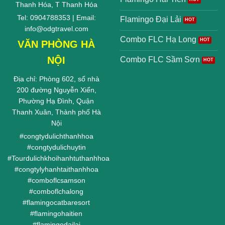
Thanh Hóa, T Thanh Hóa
Tel: 0904788353 | Email:
Flamingo Đại Lải
info@odgtravel.com
Combo FLC Hạ Long
VĂN PHÒNG HÀ
NỘI
Combo FLC Sầm Sơn
Địa chỉ: Phòng 602, số nhà
200 đường Nguyễn Xiển,
Phường Hạ Đình, Quận
Thanh Xuân, Thành phố Hà
Nội
#
congtydulichthanhhoa
#
congtydulichuytin
#
Tourdulichkhoihanhtuthanhhoa
#
congtylyhanhtaithanhhoa
#
comboflcsamson
#
comboflchalong
#
flamingocatbaresort
#
flamingohaitien
#
flamingodailai