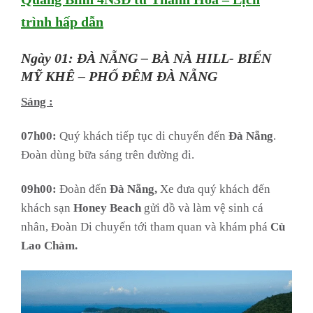
trình hấp dẫn
Ngày 01: ĐÀ NẴNG – BÀ NÀ HILL- BIỂN
MỸ KHÊ – PHỐ ĐÊM ĐÀ NẴNG
Sáng :
07h00:
Quý khách tiếp tục di chuyển đến
Đà Nẵng
.
Đoàn dùng bữa sáng trên đường đi.
09h00:
Đoàn đến
Đà Nẵng,
Xe đưa quý khách đến
khách sạn
Honey Beach
gửi đồ và làm vệ sinh cá
nhân, Đoàn Di chuyến tới tham quan và khám phá
Cù
Lao Chàm.