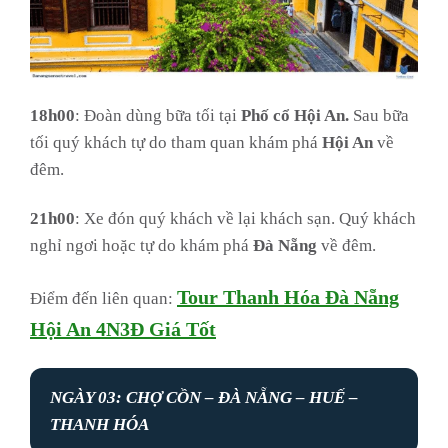
18h00
: Đoàn dùng bữa tối tại
Phố cổ Hội An.
Sau bữa
tối quý khách tự do tham quan khám phá
Hội An
về
đêm.
21h00
: Xe đón quý khách về lại khách sạn. Quý khách
nghỉ ngơi hoặc tự do khám phá
Đà Nẵng
về đêm.
Tour Thanh Hóa Đà Nẵng
Điểm đến liên quan:
Hội An 4N3Đ Giá Tốt
NGÀY 03: CHỢ CỒN – ĐÀ NẴNG – HUẾ –
THANH HÓA