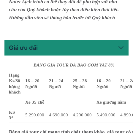
Note: Lịch trình có thể thay đổi để phù hợp với nhu
cầu của Quý khách hoặc tùy theo điều kiện thời tiết.
Hướng dẫn viên sẽ thông báo trước tới Quý khách
.
Giá ưu đãi
BẢNG GIÁ TOUR ĐÃ BAO GỒM VAT 8%
Hạng
Ks/Số
16 – 20
21 – 24
25 – 28
16 – 20
21 – 2
lượng
Người
Người
Người
Người
Người
khách
Xe 35 chỗ
Xe giường nằm
KS
5.290.000
4.690.000
4.290.000
5.490.000
4.890.
3*
Bảng giá tour chỉ mang tính chất tham khảo, giá tour có 