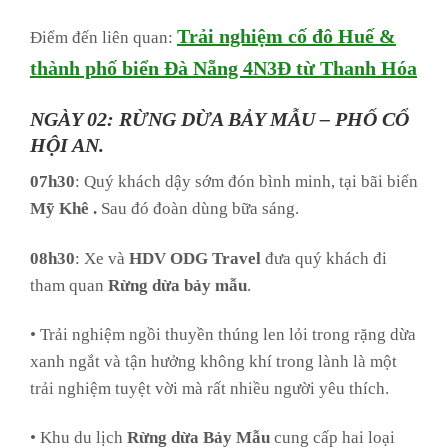
Trải nghiệm cố đô Huế &
Điểm đến liên quan:
thành phố biển Đà Nẵng 4N3Đ từ Thanh Hóa
NGÀY 02: RỪNG DỪA BẢY MẪU – PHỐ CỔ
HỘI AN.
07h30
: Quý khách dậy sớm đón bình minh, tại bãi biển
Mỹ Khê
.
Sau đó đoàn dùng bữa sáng.
08h30
: Xe và
HDV
ODG Travel
đưa quý khách đi
tham quan
Rừng dừa bảy mẫu
.
• Trải nghiệm ngồi thuyền thúng len lỏi trong rặng dừa
xanh ngắt và tận hưởng không khí trong lành là một
trải nghiệm tuyệt vời mà rất nhiều người yêu thích.
• Khu du lịch
Rừng dừa Bảy Mẫu
cung cấp hai loại