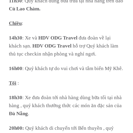
11h30
: Quý khách dùng bữa trưa tại nhà hàng trên đảo
Cù Lao Chàm.
Chiều
:
14h30
: Xe và
HDV
ODG Travel
đưa đoàn về lại
khách sạn.
HDV
ODG Travel
hỗ trợ Quý khách làm
thủ tục checkin nhận phòng và nghỉ ngơi.
16h00
: Quý khách tự do vui chơi và tắm biển Mỹ Khê.
Tối
:
18h30
: Xe đưa đoàn tới nhà hàng dùng bữa tối tại nhà
hàng , quý khách thưởng thức các món ăn đặc sản của
Đà Nẵng
.
20h00:
Quý khách di chuyển tới Bến thuyền , quý