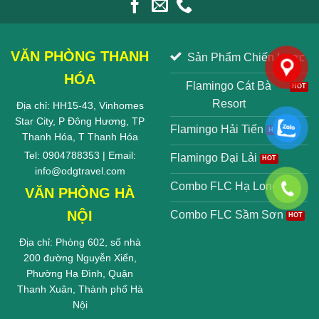
VĂN PHÒNG THANH
Sản Phẩm Chiến Lược
HÓA
Flamingo Cát Bà
Resort
Địa chỉ: HH15-43, Vinhomes
Star City, P Đông Hương, TP
Flamingo Hải Tiến
Thanh Hóa, T Thanh Hóa
Tel: 0904788353 | Email:
Flamingo Đại Lải
info@odgtravel.com
Combo FLC Hạ Long
VĂN PHÒNG HÀ
NỘI
Combo FLC Sầm Sơn
Địa chỉ: Phòng 602, số nhà
200 đường Nguyễn Xiển,
Phường Hạ Đình, Quận
Thanh Xuân, Thành phố Hà
Nội