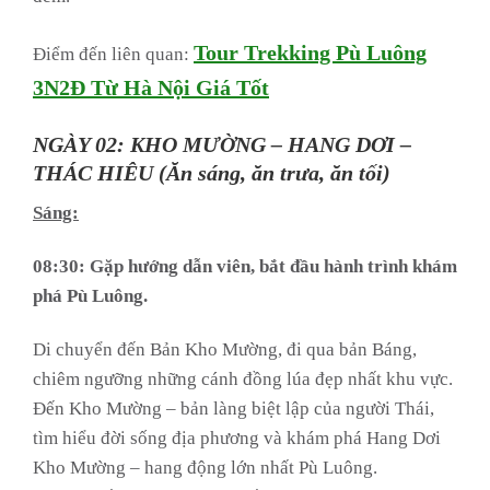
Tour Trekking Pù Luông
Điểm đến liên quan:
3N2Đ Từ Hà Nội Giá Tốt
NGÀY 02: KHO MƯỜNG – HANG DƠI –
THÁC HIÊU (Ăn sáng, ăn trưa, ăn tối)
Sáng:
08:30: Gặp hướng dẫn viên, bắt đầu hành trình khám
phá Pù Luông.
Di chuyển đến Bản Kho Mường, đi qua bản Báng,
chiêm ngưỡng những cánh đồng lúa đẹp nhất khu vực.
Đến Kho Mường – bản làng biệt lập của người Thái,
tìm hiểu đời sống địa phương và khám phá Hang Dơi
Kho Mường – hang động lớn nhất Pù Luông.