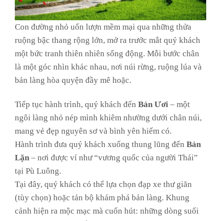
Con đường nhỏ uốn lượn mềm mại qua những thửa
ruộng bậc thang rộng lớn, mở ra trước mắt quý khách
một bức tranh thiên nhiên sống động. Mỗi bước chân
là một góc nhìn khác nhau, nơi núi rừng, ruộng lúa và
bản làng hòa quyện đầy mê hoặc.
Tiếp tục hành trình, quý khách đến
Bản Ươi
– một
ngôi làng nhỏ nép mình khiêm nhường dưới chân núi,
mang vẻ đẹp nguyên sơ và bình yên hiếm có.
Hành trình đưa quý khách xuống thung lũng đến
Bản
Lặn
– nơi được ví như “vương quốc của người Thái”
tại Pù Luông.
Tại đây, quý khách có thể lựa chọn đạp xe thư giãn
(tùy chọn) hoặc tản bộ khám phá bản làng. Khung
cảnh hiện ra mộc mạc mà cuốn hút: những dòng suối