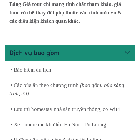
Bảng Giá tour chỉ mang tính chất tham khảo, giá
tour có thể thay đổi phụ thuộc vào tính mùa vụ &
các điều kiện khách quan khác.
Dịch vụ bao gồm
• Bảo hiểm du lịch
• Các bữa ăn theo chương trình
(bao gồm: bữa sáng,
trưa, tối)
• Lưu trú homestay nhà sàn truyền thống, có WiFi
• Xe Limousine khứ hồi Hà Nội – Pù Luông
• Hướng dẫn viên tiếng Anh tại Pù Luông