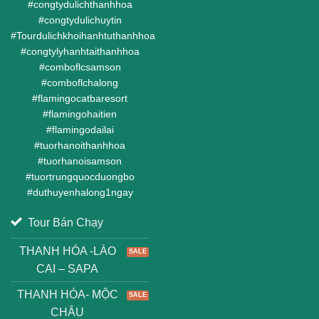
#
congtydulichthanhhoa
#
congtydulichuytin
#
Tourdulichkhoihanhtuthanhhoa
#
congtylyhanhtaithanhhoa
#
comboflcsamson
#
comboflchalong
#
flamingocatbaresort
#
flamingohaitien
#
flamingodailai
#
tuorhanoithanhhoa
#
tuorhanoisamson
#
tuortrungquocduongbo
#
duthuyenhalong1ngay
Tour Bán Chạy
THANH HÓA -LÀO
CAI – SAPA
THANH HÓA- MỘC
CHÂU