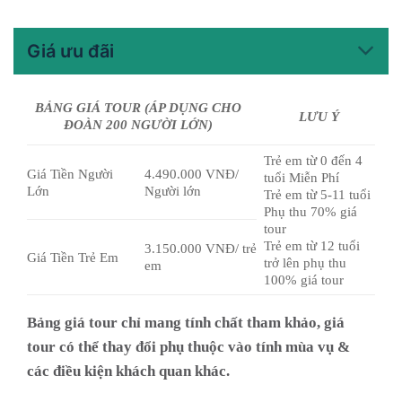
Giá ưu đãi
BẢNG GIÁ TOUR (ÁP DỤNG CHO
LƯU Ý
ĐOÀN 200 NGƯỜI LỚN)
Trẻ em từ 0 đến 4
Giá Tiền Người
4.490.000 VNĐ/
tuổi Miễn Phí
Lớn
Người lớn
Trẻ em từ 5-11 tuổi
Phụ thu 70% giá
tour
Trẻ em từ 12 tuổi
3.150.000 VNĐ/ trẻ
Giá Tiền Trẻ Em
trở lên phụ thu
em
100% giá tour
Bảng giá tour chỉ mang tính chất tham khảo, giá
tour có thể thay đổi phụ thuộc vào tính mùa vụ &
các điều kiện khách quan khác.