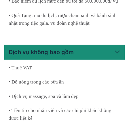
• Bảo hiểm du lịch mức đền bù tối đa 50.000.000đ/ vụ
• Quà Tặng: mũ du lịch, rượu champanh và bánh sinh
nhật trong tiệc gala, vũ đoàn nghệ thuật
Dịch vụ không bao gồm
• Thuế VAT
• Đồ uống trong các bữa ăn
• Dịch vụ massage, spa và làm đẹp
• Tiền tip cho nhân viên và các chi phí khác không
được liệt kê