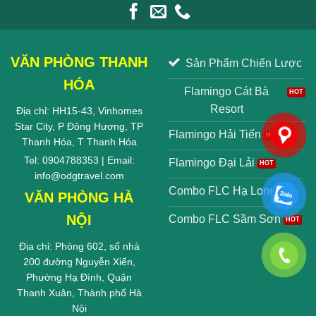
VĂN PHÒNG THANH
Sản Phẩm Chiến Lược
HÓA
Flamingo Cát Bà
Resort
Địa chỉ: HH15-43, Vinhomes
Star City, P Đông Hương, TP
Flamingo Hải Tiến
Thanh Hóa, T Thanh Hóa
Tel: 0904788353 | Email:
Flamingo Đại Lải
info@odgtravel.com
Combo FLC Hạ Long
VĂN PHÒNG HÀ
NỘI
Combo FLC Sầm Sơn
Địa chỉ: Phòng 602, số nhà
200 đường Nguyễn Xiển,
Phường Hạ Đình, Quận
Thanh Xuân, Thành phố Hà
Nội