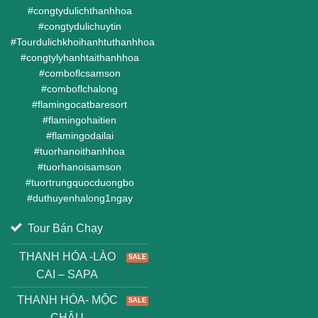
#
congtydulichthanhhoa
#
congtydulichuytin
#
Tourdulichkhoihanhtuthanhhoa
#
congtylyhanhtaithanhhoa
#
comboflcsamson
#
comboflchalong
#
flamingocatbaresort
#
flamingohaitien
#
flamingodailai
#
tuorhanoithanhhoa
#
tuorhanoisamson
#
tuortrungquocduongbo
#
duthuyenhalong1ngay
Tour Bán Chạy
THANH HÓA -LÀO
CAI – SAPA
THANH HÓA- MỘC
CHÂU