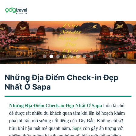
Skip
to
content
Những Địa Điểm Check-in Đẹp
Nhất Ở Sapa
Những Địa Điểm Check-in Đẹp Nhất Ở Sapa
luôn là chủ
đề được rất nhiều du khách quan tâm khi lên kế hoạch khám
phá thị trấn mờ sương nổi tiếng của Tây Bắc. Không chỉ sở
hữu khí hậu mát mẻ quanh năm,
Sapa
còn gây ấn tượng với
những thửa ruộng bậc thang hùng vĩ, biển mây bồng bềnh,