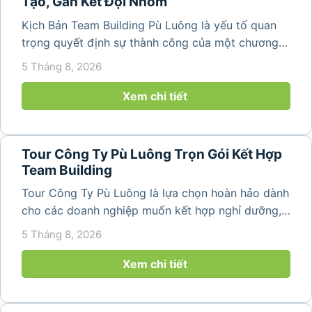
Tạo, Gắn Kết Đội Nhóm
Kịch Bản Team Building Pù Luông là yếu tố quan
trọng quyết định sự thành công của một chương
trình du lịch doanh nghiệp. Một kịch bản được xây
5 Tháng 8, 2026
dựng bài bản không chỉ mang đến những phút
giây vui vẻ, sôi động mà còn...
Xem chi tiết
Tour Công Ty Pù Luông Trọn Gói Kết Hợp
Team Building
Tour Công Ty Pù Luông là lựa chọn hoàn hảo dành
cho các doanh nghiệp muốn kết hợp nghỉ dưỡng,
team building và gắn kết tập thể trong không gian
5 Tháng 8, 2026
thiên nhiên trong lành. Chỉ cách Hà Nội và Thanh
Hóa vài giờ di chuyển,...
Xem chi tiết