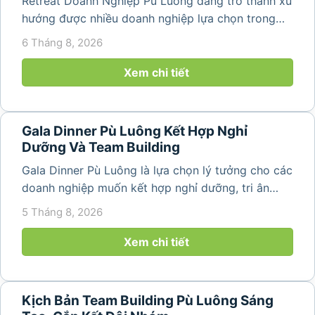
Retreat Doanh Nghiệp Pù Luông đang trở thành xu
hướng được nhiều doanh nghiệp lựa chọn trong
năm 2026 khi nhu cầu kết hợp nghỉ dưỡng, hội
6 Tháng 8, 2026
họp và gắn kết đội ngũ ngày càng tăng. Không chỉ
mang đến khoảng thời gian thư giãn...
Xem chi tiết
Gala Dinner Pù Luông Kết Hợp Nghỉ
Dưỡng Và Team Building
Gala Dinner Pù Luông là lựa chọn lý tưởng cho các
doanh nghiệp muốn kết hợp nghỉ dưỡng, tri ân
nhân viên và xây dựng tinh thần đồng đội trong
5 Tháng 8, 2026
không gian thiên nhiên yên bình. Với khung cảnh
núi rừng hùng vĩ, không khí...
Xem chi tiết
Kịch Bản Team Building Pù Luông Sáng