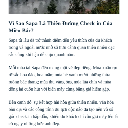
Vì Sao Sapa Là Thiên Đường Check-in Của
Miền Bắc?
Sapa từ lâu đã trở thành điểm đến yêu thích của du khách
trong và ngoài nước nhờ sở hữu cảnh quan thiên nhiên đặc
sắc cùng khí hậu dễ chịu quanh năm.
Mỗi mùa tại Sapa đều mang một vẻ đẹp riêng. Mùa xuân rực
rỡ sắc hoa đào, hoa mận; mùa hè xanh mướt những thửa
ruộng bậc thang; mùa thu vàng óng mùa lúa chín và mùa
đông lại cuốn hút với biển mây cùng băng giá hiếm gặp.
Bên cạnh đó, sự kết hợp hài hòa giữa thiên nhiên, văn hóa
bản địa và các công trình du lịch độc đáo đã tạo nên vô số
góc check-in hấp dẫn, khiến du khách chỉ cần giơ máy lên là
có ngay những bức ảnh đẹp.