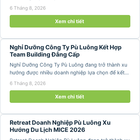
hợp nghỉ dưỡng, tham quan và tổ chức các hoạt
6 Tháng 8, 2026
động gắn kết tập thể. Với cảnh quan thiên nhiên
nguyên sơ, không khí...
Xem chi tiết
Nghỉ Dưỡng Công Ty Pù Luông Kết Hợp
Team Building Đẳng Cấp
Nghỉ Dưỡng Công Ty Pù Luông đang trở thành xu
hướng được nhiều doanh nghiệp lựa chọn để kết
hợp giữa nghỉ ngơi, tái tạo năng lượng và xây
6 Tháng 8, 2026
dựng tinh thần đồng đội. Thay vì những chuyến du
lịch đơn thuần, nhiều công ty...
Xem chi tiết
Retreat Doanh Nghiệp Pù Luông Xu
Hướng Du Lịch MICE 2026