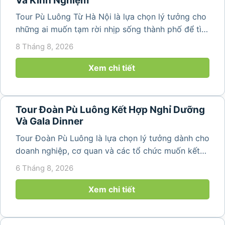
Và Kinh Nghiệm
Tour Pù Luông Từ Hà Nội là lựa chọn lý tưởng cho
những ai muốn tạm rời nhịp sống thành phố để tìm
về không gian núi rừng xanh mát, những bản làng
8 Tháng 8, 2026
yên bình và ruộng bậc thang đặc trưng của Pù
Luông. Với...
Xem chi tiết
Tour Đoàn Pù Luông Kết Hợp Nghỉ Dưỡng
Và Gala Dinner
Tour Đoàn Pù Luông là lựa chọn lý tưởng dành cho
doanh nghiệp, cơ quan và các tổ chức muốn kết
hợp nghỉ dưỡng, tham quan và tổ chức các hoạt
6 Tháng 8, 2026
động gắn kết tập thể. Với cảnh quan thiên nhiên
nguyên sơ, không khí...
Xem chi tiết