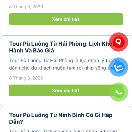
không khí trong lành và khám phá vẻ đẹp bình yên
8 Tháng 8, 2026
của vùng núi Thanh Hóa. Với những bản làng mộc
mạc, ruộng bậc...
Xem chi tiết
Tour Pù Luông Từ Hải Phòng: Lịch Khởi
Hành Và Báo Giá
Tour Pù Luông Từ Hải Phòng là lựa chọn lý tưởng
dành cho du khách muốn tạm rời nhịp sống thành
phố để tìm về không gian núi rừng trong lành,
8 Tháng 8, 2026
những bản làng bình yên và cảnh quan ruộng bậc
thang đặc trưng. Từ...
Xem chi tiết
Tour Pù Luông Từ Ninh Bình Có Gì Hấp
Dẫn?
Tour Pù Luông Từ Ninh Bình là lựa chọn lý tưởng