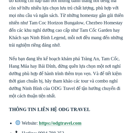
đô không chỉ hấp dẫn bởi những danh thắng nổi tiếng mà
còn sở hữu nhiều lựa chọn lưu trú chất lượng, phù hợp với
mọi nhu cầu và ngân sách. Từ những homestay gần gũi thiên
nhiên như Tam Coc Horizon Bungalow, Chezbeo Homestay
đến các khu nghỉ dưỡng cao cấp như Tam Cốc Garden hay
Khách sạn Ninh Bình Legend, mỗi nơi đều mang đến những
trải nghiệm riêng đáng nhớ.
Nếu bạn đang lên kế hoạch khám phá Tràng An, Tam Cốc,
Hang Múa hay Bái Đính, đừng quên lựa chọn một nơi nghỉ
dưỡng phù hợp để hành trình thêm trọn vẹn. Và để tiết kiệm
thời gian chuẩn bị, hãy tham khảo các tour và combo nghỉ
dưỡng Ninh Bình của ODG Travel để tận hưởng chuyến đi
một cách thuận tiện nhất.
THÔNG TIN LIÊN HỆ ODG TRAVEL
Website:
https://odgtravel.com