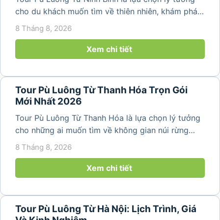
cho du khách muốn tìm về thiên nhiên, khám phá
bản làng và tận hưởng không gian nghỉ dưỡng yên
8 Tháng 8, 2026
bình. Với lịch trình 2N1Đ hoặc 3N2Đ, hành trình có
thể kết hợp tham...
Xem chi tiết
Tour Pù Luông Từ Thanh Hóa Trọn Gói
Mới Nhất 2026
Tour Pù Luông Từ Thanh Hóa là lựa chọn lý tưởng
cho những ai muốn tìm về không gian núi rừng
trong lành, ruộng bậc thang xanh mướt và những
8 Tháng 8, 2026
bản làng bình yên ngay trong một hành trình ngắn
ngày. Không cần di chuyển...
Xem chi tiết
Tour Pù Luông Từ Hà Nội: Lịch Trình, Giá