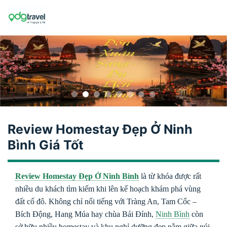
Skip
to
content
Review Homestay Đẹp Ở Ninh
Bình Giá Tốt
Review Homestay Đẹp Ở Ninh Bình
là từ khóa được rất
nhiều du khách tìm kiếm khi lên kế hoạch khám phá vùng
đất cố đô. Không chỉ nổi tiếng với Tràng An, Tam Cốc –
Bích Động, Hang Múa hay chùa Bái Đính,
Ninh Bình
còn
sở hữu nhiều homestay và khu nghỉ dưỡng đẹp nằm giữa núi